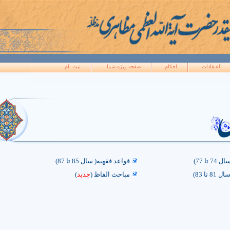
اعتقادات
احکام
صفحه ويژه شما
ثبت نام
تا 77)
قواعد فقهیه( سال 85 تا 87)
تا 83)
مباحث الفاظ (
جدید
)