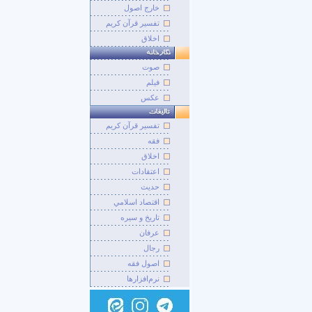
خارج اصول
تفسیر قرآن کریم
اخلاق
صوت
فيلم
عکس
تفسير قرآن کريم
فقه
اخلاق
اعتقادات
حديث
اقتصاد اسلامي
تاريخ و سيره
عرفان
رجال
اصول فقه
نرم‌افزارها