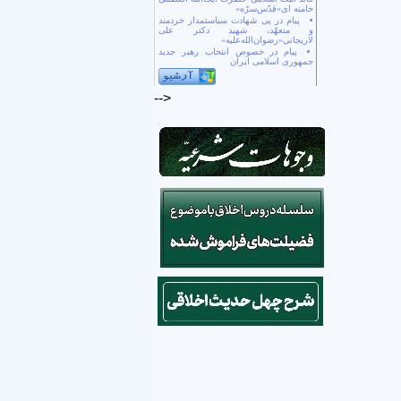
خامنه ای«قدّس‌سرّه»
پیام در پی شهادت سیاستمدار خردمند
و متعهّد، شهید دکتر علی
لاریجانی«رضوان‌الله‌علیه»
پیام در خصوص انتخاب رهبر جدید
جمهوری اسلامی ایران
-->