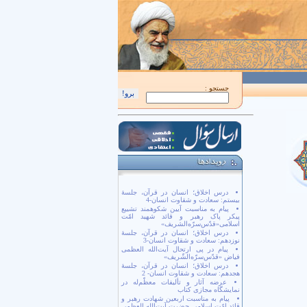
اَللّهُمَّ كُنْ لِوَلِيِّكَ الْحُجَّةِ بْنِ الْحَسَن صَلَواتُكَ عَلَيْهِ وَ عَلى آبائِهِ في هذِهِ السّاعَةِ وَ
جستجو :
درس اخلاق؛ انسان در قرآن، جلسۀ
بیستم: سعادت و شقاوت انسان-4
پیام به مناسبت آیین شکوهمند تشییع
پیکر پاک رهبر و قائد شهید امّت
اسلامی«قدّس‌سرّه‌الشریف»
درس اخلاق؛ انسان در قرآن، جلسۀ
نوزدهم: سعادت و شقاوت انسان-3
پیام در پی ارتحال آیت‌الله العظمی
فیاض «قدّس‌سرّه‌الشّریف»
درس اخلاق؛ انسان در قرآن، جلسۀ
هجدهم: سعادت و شقاوت انسان- 2
عرضه آثار و تألیفات معظّم‌له در
نمایشگاه مجازی کتاب
پیام به مناسبت اربعین شهادت رهبر و
قائد امّت اسلامی حضرت آیت‌الله العظمی