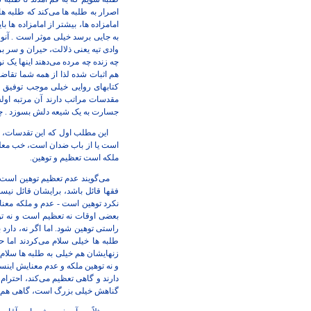
اصرار به طلبه ها می‌کند که طلبه ها
امامزاده ها، بیشتر از امامزاده ها ب
به جایی برسد خیلی موثر است . آنو
وادی تیه یعنی ذلالت، حیران و سر بر
چه زنده چه مرده می‌دهند اینها یک ن
هم اثبات شده لذا از همه شما تقاضا 
کتابهای روایی خیلی موجب توفیق 
مقدسات مراتب دارند آن مرتبه اولش
جسارت به یک شیعه دلش بسوزد . چه 
این مطلب اول که این تقدسات، این
است یا از باب ضدان است، خب معلوم
ملکه است تعظیم و توهین.
می‌گویند عدم تعظیم توهین است. 
فقها قائل باشد، برایشان قائل نیس
بعضی اوقات نه تعظیم است و نه توهی
راستی توهین شود. اما اگر نه، دارد 
طلبه ها خیلی سلام می‌کردند اما حا
زنهایشان هم خیلی به طلبه ها سلام م
دارند و گاهی تعظیم می‌کند، احترا
گناهش خیلی بزرگ است، گاهی هم نه