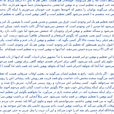
مثلاً می‌آید خمسش را به آقا می‌دهد دست آقا را ه
می‌دهند خب اینهم نه تعظیم است و نه توهین اما بعضی بدجنسهایشان حتماً شبهه هم دارند، حالا 
ام، می‌گویند پولمان را بدهیم که آخوندها بخورند خب خودمان می‌خوریم یا اینکه اگر بدج
 توهین است و گاهی نه تعظیم است و نه توهین.
انچه تعظیم هم یک امر وجودی است. فرق بین نقیضین و ضدین همین است یا نقیضین یک امر 
است هیچکدام نباشد، اما جمعش نمی‌شود اما ضدین 2 امر وجودی است که جمعش نمی‌شود اما اگر ثالث داشته ب
‌شود و مسأله تعظیم و توهین امران وجودیان که جمعش نمی‌شود اما چون ثالث دارد رفع
ه درست کنیم یعنی نقیضین که بگوئیم لایرتفعان و لایجتمعان ظاهراً نمی‌شود درست کرد. پس
 هم خیلی رسا نیست حالا اگر کسی بگوید که – تعظیم و توهین از باب عدم و ملکه است، یک
ا قبول نداریم. همینطور که تعظیم یک امر وجودی است، توهین هم یک امر وجودی است، ثالث
 اینکه بد جنس بازی در بیاورد.
 این تعظیم و توهین دو امر قصدی هستند یا نه؟ مشهور میان ادبیات گفتند که اینها از باب قص
لوی پای کسی بلند می‌شود، گاهی برای احترام، قصدی خواهد گاهی برای توهین، قصد می‌خوا
د. اما آنجا که بخواهد احترام باشد، آنجا که بخواهد توهین باشد باید قصد باشد لذا گفتند 2 امر قصدی است.
تق – اگر یادتان باشد- راجع به تعظیم ایشان می‌گوئید نه، بعضی اوقات چیزهایی هست که تعظ
 باشد می‌گویند سجده مختص ذات خداست ولو قصد قربت هم رویش نکند، پیشانی اش را روی مه
 چه می‌خواهد بگوید، کسی پیشانی اش می‌خارد و روی زمینی می‌گذارد، سرش داغ شده و 
رد برای اینکه پیشانی‌‌‌‌‌اش خوب شود حالا بگوئیم عبادت است گمان نکنم مرحوم آخوند ملتز
رای اینکه مسخره کند، در فیلم سجده بازی در می‌آورد، ما بخواهیم بگوئیم این تعظیم است،
کنیم توهین یا تعظیم متوقف بر قصد نباشد نمی‌شود. حتی مثلاً آنجایی که بر داشت توهین می‌ک
‌گوید نه من قصد توهین نداشتم، نمی‌توانستم بلند شوم و جلوی این آقا بلند نشدم. خب مردم م
وقات کارهایی می‌کند که برداشت توهین است، یادم نمی‌رود خانمی پای بچه اش سوخته بود و ا
اءالله امام حسین پای بچه ام را خوب می‌کند و این آب تربت را مثل چربی به حتی عورتین می