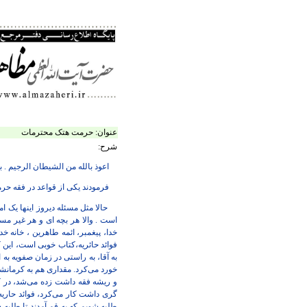
عنوان:
حرمت هتک محترمات
شرح:
اعوذ بالله من الشیطان الرجیم .
ب
فرمودند یکی از قواعد در فقه ح
حالا مثل مسئله دیروز اینها یک 
است . والا هر بچه ای و هر غیر مس
خدا، پیغمبر، ائمه طاهرین ، خانه خد
فوائد حائریه،کتاب خوبی است، این 
به آقا، به راستی در زمان صفویه به
خورد می‌کرد. مقداری هم به کرمانشاه
و ریشه فقه داشت زده می‌شد، در کرب
گری داشت کار می‌کرد، فوائد حاری
طلبه شویم که به قم آمدند تا طلبه ش