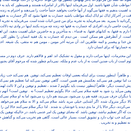
 مواظب شأن فقها باشید. اول می‌فرماید اینها بالاتر از امامزاده هستند و همینطور که باید به 
اید اهمیت بدهیم به فقها می‌گوید از آنها حاجت بخواهید حتماً حاجت را می‌دهند و احترام به زند
قت در آخرکار ایاک ثم ایاک اینکه مواظب باشید جسارت به فقها نشود که اگر جسارت به فقه
گردانید تا بمیرید. بعد می‌فرماید به تجربه برای من چنین اثبات شده است. می‌فرماید به تجربه
ورانیت خاصی دارند، افرادی که جسارت به فقها چه زنده چه مرده بکنند اینها در وادی تیه ذلالت 
دارم به فقها، به کتابهای فقها، به قدماء ، به متأخرین و به حاضرین خیلی اهمیت بدهید، این اه
است، از آنطرفش هم ممکن است . من دیدم که جسارت به یک فقیه انسان را بطور کلی سا
 خدا و پیغمبر و ائمه طاهرین اند، آن مرتبه آخر مومن ، مومن هم نه متقی، یک شیعه. اح
خسارتها که برای انسان دارد.
 محترمات، اینها مراتب دارند و مقول به تشکیک اند. اهم و فالاهم دارند. حرف دوم در مسأله 
 است از باب ضدین است نه از باب عدم و ملکه، نمی‌دانم چطور شده که مرحوم آقای بجنوردی
و ظاهراً
اینطور نیست برای اینکه بعضی اوقات تعظیم نمی‌کند، توهین
هم نمی‌کند خب زیاد 
ت اما توهین هم نمی‌کند بعکسش هم همین است، گاهی توهین نمی‌کند اما تعظیم هم نمی‌کند.
نکرد توهین است - عدم و ملکه معنایش اینست دیگر- ظاهراً اینطور نیست باید بگوئیم 2 ضد
ن می‌آید رد شود به فقیه سلام نمی‌کند، حالا بگوئیم تعظیم است؟ نه . توهین است؟ آنهم نه
با دیگران حرف می‌زند، فقیه هم رد می‌شود، می‌بیند هم دارد رد می‌شود اما به او سلام نمی‌ک
لا دیگر متروک شده. اگر آشنایی خیلی مرید باشد سلام می‌کند و الا نه سلام هم می‌خواهد و
ی‌کردند، دیگر حالا یا از ما بدی دیدند یا خودشان بد شدند . لذا دیگر سلام نمی‌کنند حالا این 
م می‌کند خب ثواب دارد و تشویق است، بسیار عالی است، گاهی هم تخریب می‌‌کند و گناهش 
 تعظیم و نه تخریب .