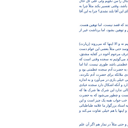
 مثال را من نگویم ولی علی کل حال
د، وقتی تفسیر بکند مثلاً چرا به
ین آقا بلند نشدی؟ چرا به این آقا
ت، بعضی اوقات اتفاق می‌افتد که قصد نیست، اما توهین هست.
 توهین بشود، اما برداشت غیر از
نه و الا اینها که می‌روند (زیارت)
وسد حتی مثلاً بعضی این عوام دست
رف مرحوم آخوند در کفایه مشتق،
د می‌گوئیم نه سجده وقتی است که
 عظمتی باشد طوری نیست. لذا اما
ه به حضرت آدم سجده عظمتی بود و
ملائکه برای حضرت آدم نکردند،
یلی بازی در می‌آورد و به اندازه
رد و آنکه اشکال دارد سجده عبادی
کالی ندارد این شرک ها شرک ها که
ا هست و چطور می‌شود که به حضرت
د؟ خب جواب همه یک چیز است و این
 استاد بزرگوار ما علامه طباطبائی
ینها با هم خیلی تفاوت می‌کند و
 حتی مثلاً در نماز هم اگر آن علم