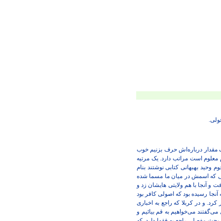
ولی.
یک مقدار درباره‌اش حرف بزنیم خوب
 معلوم است مراتب دارد. یک مرتیه
وم وحید بهبهانی کتابی نوشتند بنام
انی که اسمش در میان ما مسما شده
 و آنجا با هم ولایتی هایشان زد و
 آنجا رسیده بود که اصولی کافر بود
رد. و در کربلا که راجع به اخباری
گفتند می‌خواهیم به قم بیائیم و
و بحث مفصلی راجع به فقها دارد. که