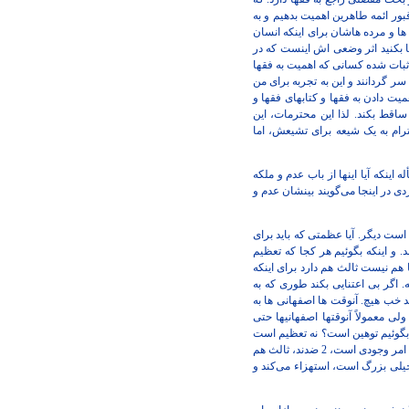
قبور ائمه طاهرین اهمیت بدهیم و به
ه ها و مرده هاشان برای اینکه انسان
ا بکنید اثر وضعی اش اینست که در
 اثبات شده کسانی که اهمیت به فقها
سر گردانند و این به تجربه برای من
میت دادن به فقها و کتابهای فقها و
قط بکند. لذا این محترمات، این
ترام به یک شیعه برای تشیعش، اما
اینکه آیا اینها از باب عدم و ملکه
 در اینجا می‌گویند بینشان عدم و
است دیگر. آیا عظمتی که باید برای
 و اینکه بگوئیم هر کجا که تعظیم
ند ، تعظیم و توهین و این لا ثالث لهما هم نیست ثالث هم دارد برای اینکه
. اگر بی اعتنایی بکند طوری که به
ند خب هیچ. آنوقت ها اصفهانی ها به
لی معمولاً آنوقتها اصفهانیها حتی
را بگوئیم توهین است؟ نه تعظیم است
و نه توهین ملکه و عدم معنایش اینست که اگر تعظیم نباشد، توهین باشد. که معنای توهین یک امر عدمی باشد، در حالیکه توهین یک امر وجودی است، 2 ضدند، ثالث هم
خیلی بزرگ است، استهزاء می‌کند و