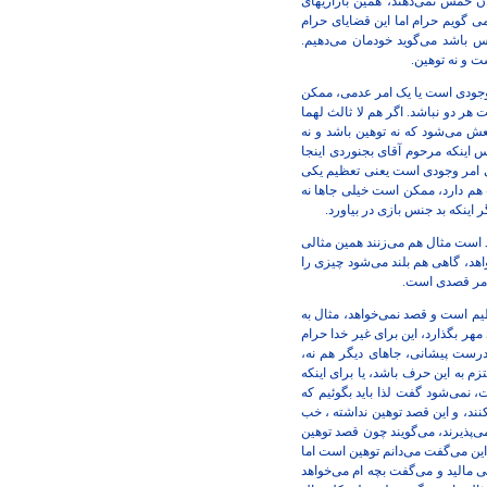
م می‌بوسد، خوشحال هم هست. گاهی هم نه مثل 95 درصد مردم که الان خمس نمی‌دهند، همین بازاریهای
نمی گویم حرام اما این قضایای حرام
نس باشد می‌گوید خودمان می‌دهیم.
وجودی است یا یک امر عدمی، ممکن
اشد، ممکن است هر دو نباشد. اگر هم لا ثالث لهما
ش می‌شود که نه توهین باشد و نه
 اینکه مرحوم آقای بجنوردی اینجا
ی امر وجودی است یعنی تعظیم یکی
 هم دارد، ممکن است خیلی جاها نه
د است مثال هم می‌زنند همین مثالی
هد، گاهی هم بلند می‌شود چیزی را
یم است و قصد نمی‌خواهد، مثال به
ر بگذارد، این برای غیر خدا حرام
درست پیشانی، جاهای دیگر هم نه،
م به این حرف باشد، یا برای اینکه
 نمی‌شود گفت لذا باید بگوئیم که
نند، و این قصد توهین نداشته ، خب
ی‌پذیرند، می‌گویند چون قصد توهین
ین می‌گفت می‌دانم توهین است اما
 مالید و می‌گفت بچه ام می‌خواهد