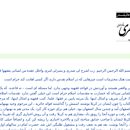
سم الله الرحمن الرحیم.
رب اشرح لی
صدری و یسرلی امری واحلل عقدﺓ من لسانی یفقهوا ق
رمت هتک محترمات است چیزهایی که در اسلام تقدس دارند اگر کسی اهانت کند حرام است.
امر واقعی هستند و آوردنش در قواعد فقهیه وجهی ندارد. اما مسئله ای است – نه قاعده- که 
لمانی می‌داند که خسارت به مقدسات اسلام حرام است این خیلی گفتن ندارد. تقدسات اسلام
ا، قرآن شریف و امثال اینها. یک مرتبه پایین تر فقها، علما، کتب فقهیه و امثال اینها، که مرح
کتاب را چون ایشان در کربلا نوشتند اسمش را گذاشتند فوائد حائریه ، این مرحوم وحید بهبه
 اصفهان آمد و چندین سال اصفهان بود، خیلی هم برای حوزه کار کرد. یک مدتی هم به بهبهان رفت
 رفت و حوزه آنجا را رونق داد، مقداری هم به کربلا رفت و آن روش اخباری گری که تقریباً به
لا ایشان با صاحب حدایق مباحثه کرد و بالاخره اخباری را ریشه کن کرد و انصافاً خیلی کار ک
ه را آنجا نوشت. بعد هم به نجف رفت و مشغول طلبگی اش شد. حضرت امام در سالهای اول می‌
وند اما نشد این مرحوم آقا باقر بهبهانی اینطور بود این فوائد حائریه را در آنجا نوشته است 