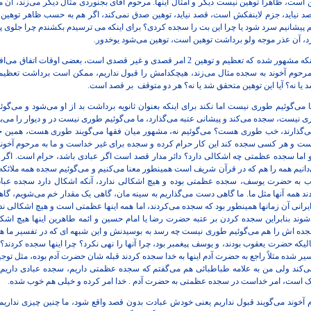
ن است، ظاهراً توهین نیست دیگر و امثال اینها. مرحوم آقای بجنوردی مثال دیگر می‌زند، آن
د نیاید، جزم لاینفکش است، قصد نیاید، توهین صدق نمی‌کند، اگر هم به حسب ظاهر توهین باش
پیشانیم سرد شود یا چرا این بت را سجده کردی؟ برای اینکه می ترسیدم بکشندم چرا جلوی پای ا
رد، آن عذر موجه ولو برداشت توهین است، توهین می‌شود یوخدور.
علی الظاهر باید اینطور بگوئیم اینکه مشهور شده که تعظیم و توهین 2 امر قصدی و غیر قصدی اس
رحوم آخوند به سجده مثال می‌زند، هیچکدامش را قبول نداریم، ممکن است برداشت تعظیم و
ا نه؟ آیا این توهین متحقق شد یا نه؟ هر دو متوقف
بر قصد است.
می‌گوئیم طوری نیست اما نکند برای اینکه بعنوان ثانویه برداشت بد از او می‌شود و می‌گوئیم 
 نیست، سجده می‌کند و پیشانی عتبه می‌گذارد، ما می‌گوئیم طوری نیست در و دیوار را می‌ب
می‌گذارند، خب طوری هست؟ می‌گوئیم نه، مشهور میان فقها می‌گویند طوری هست، همین ح
ت و هر کسی سجده کند این کار حرام کرده و سجده برای غیر خداست و ما به مرحوم آخون
اما سجده عظمتی چه اشکالی دارد؟ دائر مدار قصد است اگر عبادی باشد، حرام است. اگر
انیم همه را هم که در قرآن شریف است همینطور معنا می‌کنیم و می‌گوئیم سجده همه ملائک
ه حضرت یوسف، سجده عظمتی بوده و هیچ اشکالی ندارد، آنکه اشکال دارد سجده عبادی 
همه آنها مثل ما. ما گاهی دست می‌گذاریم به سینه مان، گاهی یک مقدار خم می‌شویم، گاهی خ
انی آن زمانها همینطور بود که سجده می‌کردند، اما همه اینها عظمتی است و هیچ اشکالی ندا
‌شوند بنابراین سجده کردن بر عتبه حضرت رضا یا امام حسین و ائمه طاهرین اینها هیچ اش
ا سجده اش را هم می‌گوئیم طوری نیست چه رسد به بوسیدنش و این شبهه ای که در تفسیر م
لیکه حضرت یعقوب بودند، و یوسف پیغمبر بود، چرا آنها را نهی نکرد؟ چرا اینها سجده کردن
ر شده مثلاً راجع به حضرت آدم اینها به خدا سجده کردند قبله شان حضرت آدم بوده، مثل توجیه
کند ولی من به علامه طباطبائی هم می‌گفتم که سجده عظمتی داریم، سجده عبادی داریم و ا
است، امر خداست در سجده عظمتی به حضرت آدم . خدا امر کرده و خیلی هم خوب شده.
وم آخوند می‌گویند قبول نداریم یعنی خودش عبادت بدون قصد واقع شود، ما چنین چیزی نداریم و