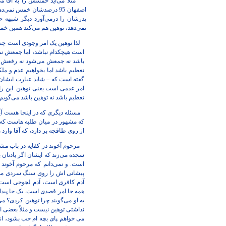
اصفهان 95 درصدشان خمس ن
پدرشان را درمی‌آورد دیگر شبهه حر
نمی‌دهد، توهین هم می‌کند همین خمس نده، منقسم به 3 قسم می‌شود گاهی تعظیم است و گاهی
لذا توهین یک امر وجودی است چن
باشد نه جمعش می‌شود نه رفعش می
تعظیم باشد اما بخواهیم عدم و ملک
گفته است که – شاید عبارت ایشان
امر عدمی است یعنی توهین
این ر
تعظیم باشد نه توهین باشد می‌گویم که الان 95 درصد مردم خمس نمی‌دهند، اما اینها نه توهین است و نه تعظیم است هیچکدام . مگر
مسئله دیگری که در اینجا هست آیا
که مشهور در میان طلبه هاست که ج
از روی طاقچه بر دارد، که آقا وارد می‌شو
مرحوم آخوند در کفایه در باب مش
سجده می‌زند که ایشان اگر یادتان
است. و نمی‌دانم که مرحوم آخوند
پیشانی اش را روی سنگ سردی می‌گذا
آدم کافری است، آدم لجوجی است، ب
همه جا امر قصدی است. یک جا پیدا 
به او می‌گویند چرا توهین کردی؟ می
نداشتی توهین نیست و مثلاً بعضی ا
می خواهم پای بچه ام خب بشود، انش