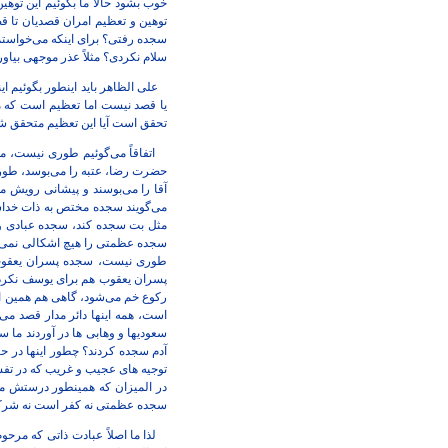
خوب بشود حالا ما بگوئیم این توهی
توهین و تعظیم امران قصدیان تا قص
سجده رفتی؟ برای اینکه می‌خواستم 
سلام نکردی؟ مثلاً عذر موجهی بیاو
یا قصد نیست اما تعظیم است که م
تحقق است آیا این تعظیم متحقق شد ی
اتفاقاً می‌گوئیم طوری نیست، ما 
حضرت رضا، عتبه را می‌بوسد، طوری
آقا را می‌بوسند و پیشانی رویش 
می‌گویند سجده مختص به ذات خداس
مثل بت سجده کند، سجده عبادی و 
سجده عظمتی را هیچ اشکالی نمی‌د
طوری نیست، سجده پسران یعقوب ب
پسران یعقوب هم برای یوسف نکردند 
رکوع خم می‌شود، گاهی هم همین ایر
است، همه اینها دائر مدار قصد می
سعودیها و وهابی ها در آوردند م
آدم سجده کردند؟ چطور اینها در حا
توجیه های عجیب و غریب که در تفسی
در المیزان که همینطور درستش می‌
سجده عظمتی نه کفر است نه شرک 
لذا ما اصلاً عبادت ذاتی که مرح