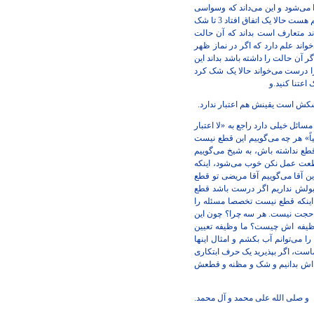
آمد، 3 تا شک پشت سر هم کرد، این کم پیدا می‌شود و این می‌داند که وسواسی
نیست خوب مسلم دفعه چهارم هم فایده ندارد برای اینکه باید به شکش اعتنا بکند آن حالت هم نیست که بخواهد خوب شود خوب هم هست حالا یک اتفاق افتاد 3 تا شک
هم بگویند ما نمی‌گوییم - ظاهر رساله‌ها اینست- که 3 تا شک بکند و بداند متعارف است بداند که آن حالت
ند علم دارد که اگر در نماز ظهر
 آن حالت را داشته باشد بداند این
را درست می‌خواند حالا یک شک کرد
 اعتنا کنید.و
شکش است یقینش هم اعتبار ندارد.
ئل خیلی دارد راجع به «لا اعتبار
فیاً» هر چه می‌گوییم این قطع نیست
طع نداشته باش، به شیخ می‌گوییم
طعت عمل نکن خوب می‌شود، اینکه
 آقا می‌گوییم آقا مریضی تو قطع
 قبولش نداریم اگر درست باشد قطع
 اینکه قطع نیست تخصصا مسئله را
ت نیست. هر سه چرا؟ چون این
یفه اش چیست؟ ما وظیفه تعیین
می‌توانم آب بکشم و امثال اینها
ماست، اگر بپذیرید یک حرف ابتکاری
ه اش بدانیم و شک و مظنه و قطعش
و صلی الله علی محمد و آل محمد.