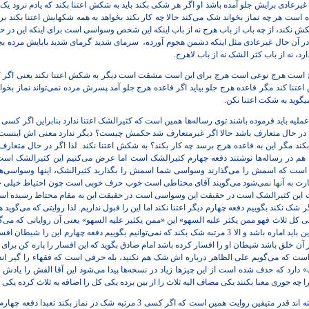
غیرعادی برایش جلو آمده باشد او اگر هر شکی بکند باید به شکش اعتنا بکند که یادم نرود یک
است هر چه نماز بخواند شک می‌کند حالا چه کار بکند بخواهد به همه شکهایش اعتنا بکند ب
 شکش نکند، از چه باب از باب هرج نه از باب اینکه این شخص وسواسی است برای اینکه این در
ه در آن حال غیرعادی مثل اینکه دشمن هجوم آورده،
سرمای شدید گرمای شدید بابایش مرده بچه
رد، نه از باب کثر الشک نه از باب لاهرج.
رج است هرج نوعی است هرج برای این است مشقت است دیگر به شکش اعتنا نکند یعنی اگر
تنا کند مگر قاعده هرج جلو بیاید اگر قاعده هرج جلو آمد پسرش مرده نمی‌تواند نماز بخوا
یگوید به شکت اعتنا نکن.
بکند مگر این به قاعده هرج برسد چه کار بکند؟ به شکش اعتنا نکند. لذا اگر در حال متعار
هم در رساله‌ها نوشتند دفعه چهارم کثیرالشک است اما عرض می‌کنیم این کثیرالشک است 
 که اسمش را می‌گذارند وسواسی شما اسمش را بگذارید کثیرالشک، اینها وسواسی‌ها زیر 
رت به آنها نمی‌شود می‌گویند آقای محتاطی است خوب حرف خوبی است چون احتیاط خیل
 این کثیرالشک است در حقیقت این وسواسی است در حقیقت این به مقام محتاط رسیده است
هم دیگر شک نکند بگوییم دفعه چهارم دیگر اعتنا نکند اما این را قبول نداریم. لذا روایتی که می
ی کل ثلاث فهو ممن یکثر علیه السهو» این «ممن یکثیر علیه السهو» یعنی آن روایاتی که می‌گ
کند مقصود از این آن مطلب است. این باید اماره باشد و الا 3 مرتبه شک بکند که نمی‌توانیم بگوییم دفعه چها
 شک کاشف از آن خلق باشد شیطان او را افسار کرده باشد امام صادق بگوید که این افسار را پاره کن 
 است که می‌گویم علی الظاهر درباره اش شک هم نکنید، بله حرفی است که فقهاء را گیر اند
ف» دارد که حذف شده است از این چیزها زیاد در نسخه‌ها پیدا می‌شود این آقا الفش را یادش رفته
را چه جوری معنا بکنند یکی مضاف الیه ثلاث را از بین برده یکی کل را اضافه به ثلاث کرده یکی
علی کل حال در روایت مانده اند گفته اند قدر متیقین روایت همین است که اگر کسی 3 مر