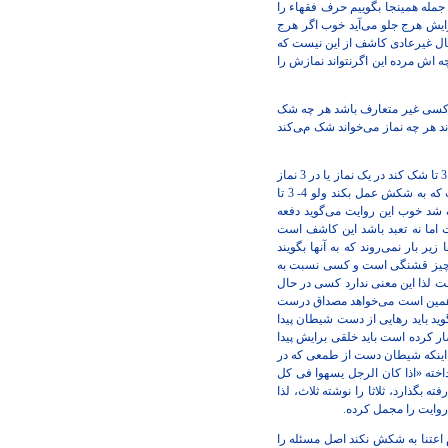
 جمله همینجا بگوییم حرف فقهاء را
رایش هرج جلو می‌آید خوب اگر هرج
 حال غیرعادی کاشف از این نیست که
 اش مرده این اگرنتواند نمازش را
 کسی غیر متعارف باشد هر چه شک
ند هر چه نماز می‌خواند شک می‌کند
این را فقهاء نفرمودند توی رساله‌ها عملیه باید فرموده باشند توی رساله‌ها همین است که کثیرالشک اعتنا ندارد بنابراین اگر کسی 3 تا شک کند در یک نماز یا در 3 نماز
این شکش دیگر اعتبار ندارد اما باید در حال متعارف باشد حالا اگر غیرمتعارف شد حکمش چیست؟ دیگر ندارد معنی اش اینست که به شکش عمل بکند ولو 4- 3 تا
ف شد خوب این روایت می‌گوید دفعه
اما نه تعبد باشد این کاشف است
بار نمی‌روند که به آنها بگویند
ی چیز قشنگی است و کسی نسبت به
 لذا این معنی ندارد کسی در حال
‌گوید همین است می‌خواهد مصداق درست
وید باید رهایی از دست شیطان پیدا
رم این را شیطان افسار کرده است باید خلقی برایش پیدا
برای اینکه شیطان دست از طمعی که در
اخته «اذا کان الرجل یسهوا فی کل
 بگذارد، ثلاثا را نوشته ثلاث، لذا
 روایت را مجمل کرده.
تبه شک در نماز بکند تعبدا دفعه چهارم اعتنا به شکش نکند اصل مسئله را