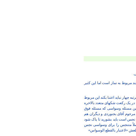
.
د مربوط به نماز است اما این کثیر
 الشک معنی اش وسواسی نیست! و اینکه اگر کسی 3 بار شک بکند در مرتبه چهار نباید اعتنا بکند این مربوط
 شک کرد حالا در یک نماز 3 تا شک مختلف یا در 3 نماز شکهای متحد، یا در یک رکعت شکهای متعدد بالاخره
و این مسئله وسواسی که مسئله فوق
مرحوم آقای بجنوردی و دیگران هم
 نجس است باید بشورید تا پاک شود
صلاً متنجس را برای وسواسی نجس
ش «لاعتبار بالقطع الوسواس»