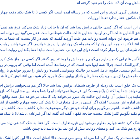
ا هم تعبد گرفته اند.
لذا روایت را گفتند محمل است قدر متیقین گیری کردند و این اس
شکش اعتنار ندارد تعبدا لروایات.
م این است که اگر کسی حالتی برایش پیدا شد که آن با حالت زیاد شک می‌کند فرق هم نمی‌کن
حق الله این حالت اگر در او پیدا شد این حالت حالت شیطانی است عقل می‌گوید این دیوانه است
یطان این را مهار کرده است دوای این درد بی اعتنایی است نباید اعتنا بکند این روایت است
ثیرالشک است چرا؟ همه اینها تعبد است که در رساله‌ها آمده است اما وقتی که برویم در روای
ی آدم نیست، چگونه عامل است در حالیکه وسواسی است؟ روایاتش را دیروز خواندیم یا روا
که طمعش را از بین ببرید یک مقدار نان بانداز پهلوی سگ تا برود گم شود، بی اعتنائیش کن تا 
است یک خلق است یک رذیله از طرف شیطان برایش پیدا شد حالا اگر هم می‌خواهید برایش احت
اهد شفا پیدا کند (دوا) چیست؟ این قرص‌ها نمی‌توانند او را شفا بدهند این مشاورها که بازی در
ند بی اعتنایی آن وقت این حالت یک مبرز می‌خواهد یک کاشف می‌خواهد مثل همه وقایع 
اماره می‌خواهد این هم اماره می‌خواهد اماره اش چیست؟ اینکه اگر کسی در حال 
اشف داشته باشیم می‌گوییم برای اینکه خودش دیگر موضوعیت ندارد کاشف است کاشف از 
جور می‌شود که وقتی 3 دفعه شک کرد دفعه چهارم معلوم می‌شود این غیرمتعارف است اگر اعتنا به شک کند هی ز
رم هم شک می‌کند. و معنای روایت بیش از این نمی‌تواند باشد باید چنین باشد.
 که متعارف هم هست در یک نماز کرد اما می‌داند وسواسی نیست حالا اتفاق است حالا این کثیرالشک شو