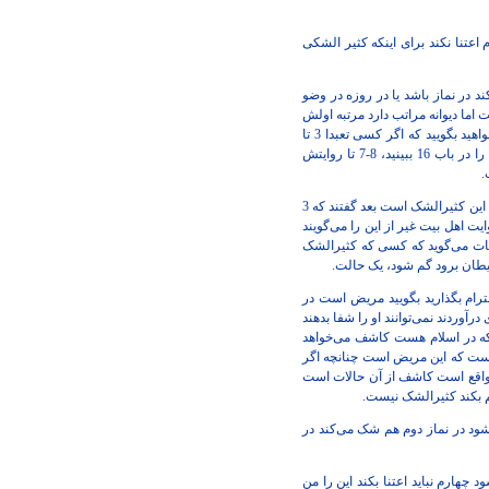
ت که در رساله آمده است اگر کسی 3 تا شک بکند دفعه چهارم اعتنا نکند برای اینکه کثیر الشکی
د در نماز باشد یا در روزه در وضو
 اما دیوانه مراتب دارد مرتبه اولش
این دیوانه است روایت صحیح السند هم فرمود این دیوانه است روایات هم علت آوردند گفتند که تعبد در کار نیست که شما می‌خواهید بگویید که اگر کسی تعبدا 3 تا
شک کرد در نماز دفعه چهارمش را اعتنا نکند نه همه این روایتها که منجمله یک روایتش را دیروز خواندیم، اگر می‌خواهید روایت را در باب 16 ببینید، 8-7 تا روایتش
.
اما فقهاء اینها را نفرمودند فقهاء اصلاً این علتهایی که من دارم می‌گویم را همه اش را ریختند دور گفتند اگر کسی در نماز شک کرد این کثیرالشک است بعد گفتند که 3
ت اهل بیت غیر از این را می‌گویند
یات می‌گوید که کسی که کثیرالشک
شیطان برود گم شود، یک حالت.
رام بگذارید بگویید مریض است در
آوردند نمی‌توانند او را شفا بدهند
که در اسلام هست کاشف می‌خواهد
متعارف 3 تا شک کند دفعه چهارم کاشف از اینست که این مریض است چنانچه اگر
واقع است کاشف از آن حالات است
یاد می‌شود در نماز دوم هم شک می‌کند در
د چهارم نباید اعتنا بکند این را من