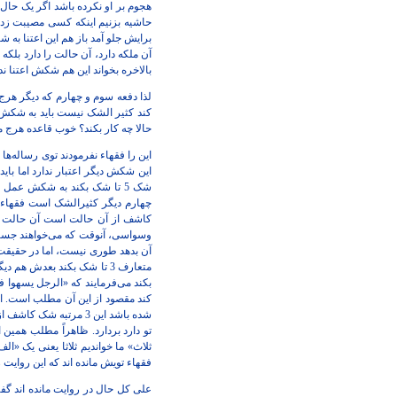
هجوم بر او نکرده باشد اگر یک حال 
حاشیه بزنیم اینکه کسی مصیبت زده 
برایش جلو آمد باز هم این اعتنا به
آن ملکه دارد، آن حالت را دارد بلک
بالاخره بخواند این هم شکش اعتنا ندا
لذا دفعه سوم و چهارم که دیگر ه
کند کثیر الشک نیست باید به شکش اع
حالا چه کار بکند؟ خوب قاعده هرج م
شک 5 تا شک بکند به شکش عمل 
چهارم دیگر کثیرالشک است فقهاء 
کاشف از آن حالت است آن حالت است
وسواسی، آنوقت که می‌خواهند جسا
آن بدهد طوری نیست، اما در حقیقت
متعارف 3 تا شک بکند بعدش 
بکند می‌فرمایند که «الرجل یسهوا ف
شده باشد این 3 مرتبه
تو دارد بردارد. ظاهراً مطلب همین
ثلاث» ما خواندیم ثلاثا یعنی یک «ال
فقهاء تویش مانده اند که این روایت 