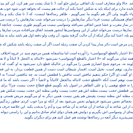
قبول ندارم باشد کاشفیت داشته باشد. حالا ولو متعارف است یک اتفاقی برایش جلو 
کرد این نه و خیال هم نمی‌کنم فقهاء بگویند ولی اگر 
ن اتفاق همیشگی نیست فردا دیگر نمازهایش را درست می‌خواند شب نمازهایش را درست می‌خوا
 در نماز مغرب و عشا چنین اتفاقی نمی‌افتد وسواسی نیست می‌گوییم طوری نیست. چنانچه اگر
نمازها درست می‌خواند خیلی از این وسواسی‌ها اینجور هستند اتفاق می‌افتاده مرتب نمازها 
ییم بله، اعتنا کند مگر اینکه از آن حالت گرفته بشود، آن وقت ولو دفعه اول هم باشد نباید به شک
ا کردن مرض است دائر مدار پیدا کردن آن صفت رذیله است اگر آن صفت رذیله باشد شکش که 
 اعتبار بالقطع الوسواسی» را آورده است اما متاسفانه همین مرحوم سید در عروه اختلاف مسا
مه شان می‌گویند که «لا اعتبار بالقطع الوسواسی» نمی‌شود «لاتناله ید الجعل لا اثباتاً و لا ن
یند نه، مرحوم شیخ انصاری همین را می‌گوید در حالیکه قطع دارد نمی‌شود به او گفت که ق
 نداری، توهم است، تخیل است، افسار شیطان است دست از همین قطعت بردار، به این ق
 او گفت (و اگر) حکم بدهیم تناقض است تناقض با قطعش است نه، چه تناقضی است؟ به این
ت توهم است آنکه «القطع حجت لاتناله یدالجعل لااثباتاً و لانفیاً » اگر دست باشد که ما
را نه قطع توهمی را و علی الظاهر در اصول باید بگوییم قطع قطاع حجت نیست چرا؟ برای
تی قطعش حجت نیست مظنه اش هم حجت نیست وقتی مظنه اش حجت نیست شکش هم حج
نه اش مظنه نیست یقینش هم یقین نیست همین دیگر به او می‌گوییم مریض هستی وظ
خچالم نجس می‌شود فرشهایم نجس می‌شود بعد از آنکه تو مرا خوب کردی چطور زندگیم را 
 این شاخه به آن شاخه از آن شاخه به آن شاخه بپرد و آدم را بدبخت بکند. این خلاصه حرف 
‌ای از وسواسی اش بگیریم و دوایش هم همان دوای امام صادق بدانیم و این را راستی دیوان
ی‌پذیرید دیگر آنچه در رساله‌ها نوشتند هم عمل کنید هم برای دیگران بگویید.