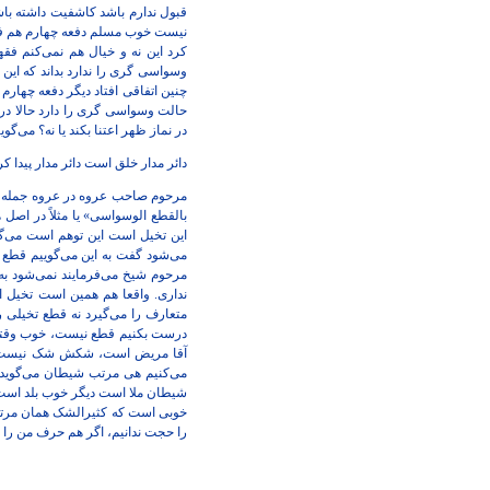
وسواسی گری را ندارد بداند که ای
چنین اتفاقی افتاد دیگر دفعه چهارم
حالت وسواسی گری را دارد حالا در 
در نماز ظهر اعتنا بکند یا نه؟ می‌گو
دائر مدار خلق است دائر مدار پید
مرحوم صاحب عروه در عروه جمله «لا
بالقطع الوسواسی» یا مثلاً در اصل ه
این تخیل است این توهم است می‌گو
می‌شود گفت به این می‌گوییم قطع
مرحوم شیخ می‌فرمایند نمی‌شود به
نداری. واقعا هم همین است تخیل اس
متعارف را می‌گیرد نه قطع تخیلی 
درست بکنیم قطع نیست، خوب وق
آقا مریض است، شکش شک نیست مظ
می‌کنیم هی مرتب شیطان می‌گوید ی
شیطان ملا است دیگر خوب بلد است از
خوبی است که کثیرالشک همان مرتبه
را حجت ندانیم، اگر هم حرف من را نم