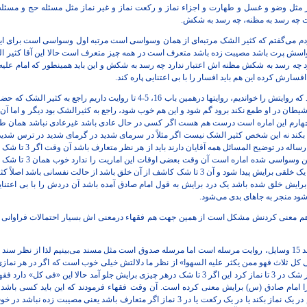
از مثل وضو و غسل و طهارت و اجزاء نماز و رکعت نماز و غیر نماز مثل مسئله حج و مسئل
چه رسد به مظنه، چه رسد به شکش.
ردم می‌گفتم که کثیر الشک مرتبه‌ای از همان وسواسی است مرتبه اول وسواسی است برای اینک
سش پرت باشد مصیبت زده باشد متعرف است در همه چیز متعرف است حالا این آقا کثیر الش
چه رسد به شکش مظنه اش اعتبار ندارد چه رسد به شکش و این باید همینطور که امام علیه ال
رش کرده این هم باید افسار را با بی اعتنایی پاره کند.
خوب اینها که راجع به کثیر الشک بود که روایتش را خواندیم، روایتها درهمین باب 16، 5-
تا شیطان در او طمع نکند برود گم شود و این هم خوب شود، راجع به کثیرالشک بود دیگر و اما آن 
ا شک کرد دفعه چهارم این اماره است درست هم هست اگر کسی در حال عادی باشد غیرعادی نباشد همان 
بکند این کثیرالشک نیست این 
اعتنا نکند یعنی این وسواسی
مثلاً یک شک کرد اینها نه، یک حالت، یک خلقی برایش پیدا شود و آن 3 تا شک کاشف از آن خلق باشد از حا
ایش خلق شده باشد یک درد برایش به قول امام صادق آمده باشد آن دردش را با بی اعتنایی 
ی‌شود منجر به جاهای بدی می‌شود.
م معنی کردنش مشکل است از همین جهت هم فقهاء درمعنی اش بسیار احتمالات فراوانی دادند
روایت 7 از باب 16 از ابواب خلل، جلد 15 وسایل، روایت مرسله است اما مرسله صدوق است مثل مسند می‌بینیم لذا از
نماز 3 تا شک در یک نماز کرد یا 3 بار شک در 3 تا نماز کرد این اگر 3 تا شک درهر چیزی برایش جلو آمد ح
 را امام صادق (س) برایش معنی کرده است. آن وقت فقهاء فرمودند که این باید کسی باشد ک
غیرعادی اگر 3 تا شک پشت سر هم در یک نماز بکند یا در یک رکعت یا در 3 نماز اگر متعارف باش