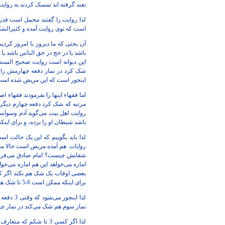
تعبد گرفته اند تمسک کردند به روایت اهل بیت آن 3 تا شک ر
است که توی روایت آمده و کثیرالشک 
آن بحثی که ما دیروز با امروز کردی
باشد یا در حج در حق الناس باشد یا 
اینجور است که این مریض شده است ش
مرتبه که شک کرد دفعه چهارم دیگر ک
روایت اهل بیت می‌گوید آدم وسواس
باشد شیطان او را برده، و برای این
لذا باید بگوییم که این یک حالت 
روایات
هم آمده مریض است حالا می‌خو
شفایش چیست؟ امام صادق می‌فرمای
بعضی اوقات یک شک هم بکند اگر ک
برای اینکه ممکن است 6-5 تا شک هم بکند بگوییم کثیرالشک نیست چنانچه فقهاء گفته اند گفته اند اگر غیرعادی باشد 10 تا شک هم بکند کثیرالشک نیست.
لذا این
نماز سوم هم شک می‌کند در نماز چها
لذا اگر کسی 3 تا شکم