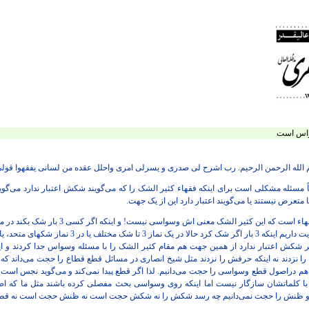
سواس است
م الله الرحمن الرحیم. رب اشرح لی صدری و یسرلی امری واحلل عقده من لسانی یفقهوا قولی
ً مسئله مشکلی است برای اینکه فقهاء کثیر الشک را که می‌گویند شکش اعتبار ندارد می‌گوین
 متعرض نیستند یا می‌گویند اعتبار دارد این از یک جهت.
از جهت دیگر هم مشهور در میان فقهاء است که این کثیر
به نماز است نه چیزهای دیگر اما روایت داریم اینکه 3 بار اگر
 دیگر شکش اعتبار ندارد از همین جهت هم مقام کثیر الشک را با مسئله وسواس جدا کردند 
 نزدند نه اینکه حرفش را نزدند مثل شیخ انصاری در مسائل قطع قطاع را حجت می‌داند که 
ما هم دراصول قطع وسواسی را حجت می‌دانیم. لذا اگر قطع پیدا نمی‌کند و می‌گوید نجس است
ا کلماتشان سازگار نیست اما اینکه روی وسواسی بحث مفصلی کرده باشند مثل ما که ا
م و ظنش را حجت نمی‌دانیم چه رسد شکش را نه شکش حجت است نه ظنش حجت است نه قطع