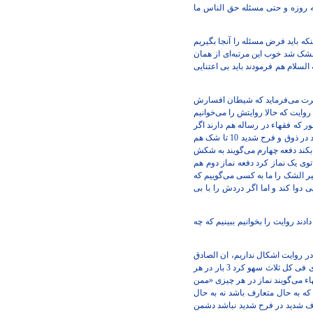
ه روزه و حتی مسئله حق الناس ما
ه باید فرض مسئله را آنجا بگیریم
ک شد خوب این مرتبه‌ای از همان
سلام هم فرمودند باید بی اعتنایی
4 تا روایت داریم راجع به کثیر الشک که حضرت می‌فرماید که شیطان افسارش
روایت که حالا روایتش را می‌خوانیم
طور که فقهاء در رساله هم دارند اگر
مثلاً مصیبت زده باشد 10 تا شک هم بکند نه این شخص کثیر الشک نیست اگر مثلاً در سرمای شدید در گرمای شدید در ترس شدید در ذوق و فرح شدید 10 تا شک هم
را در رساله در توضیح المسائل همه آقایان دارند باید از هر نظر متعارف باشد آن وقت اگر 3 تا شک بکند دفعه چهارم می‌گویند به شکش
ست، این وسواسی شده اماره است آن وقت بعضی اوقات این اماریت را ندارد خوب همان 3 تا شک توی یک نماز کرد دفعه نماز دوم هم
لت نفسانی باشد اصلاً کثیر الشک را ما به کسی می‌گوییم که
دوا کند و اما اگر دردش را با بی
 روایت را بخوانیم ببینیم که چه
 نظر سند در روایت اشکال نداریم، ان الصادق
(ع) انه قال «اذ کان الرجل یسهوا فی کل ثلاث فهو ممن یکثر علیه السهوا» از نظر ما دلالتش خیلی خوب است که اگر در هر نمازی فی کل ثلاث سهو کرد 3 بار در هر
الا این «فی کل» دارد فقهاء می‌گویند نماز در هر چیزی «ممن
ه به حال متعارف باشد نه به حال
د یعنی مصیبت زده نباشد در خوف شدید در فرح شدید نباشد دشمن