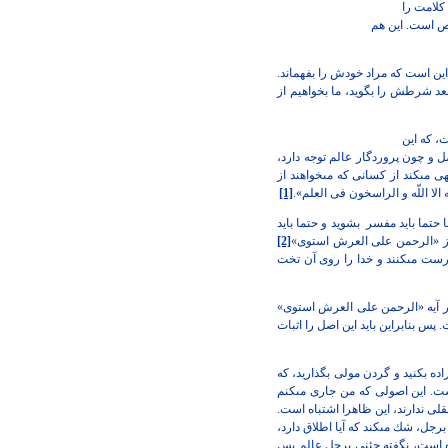
 كلامت را
ص است. اين هم
اين است كه مراد
خودش را بفهماند.
عد
شرطش را بگويد، ما بخواهيم از
، كه اين
مل و چون پروردگار
عالم توجه دارد،
ى مى‏كند از
كسانى كه مى‏خواهند از
الا اللّه‏ و الراسخون فى العلم».
[1]
ا حتما بايد مفسر
بشويد و حتما بايد
«الرحمن على العرش استوى»
[2]
رست مى‏كنند و خدا را روى آن تخت
ر آيه «الرحمن على
العرش استوى»
ت. پس
بنابراين بايد اين اصل را اثبات
اده بكنيد و گردن
مولى بگذاريد، كه
ت. اين
اصولى كه من جارى مى‏كنم
لى ندارند، اين ظاهرا اشتباه است.
ل، شك مى‏كند كه آيا اطلاق دارد،
 است، نگفته جئنى برجل عالم
پس