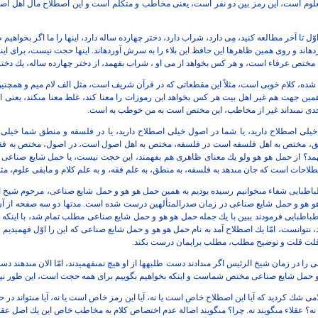
لوم است، اين رمز بين دو نفر است، يعنى
مخاطب و متكلم است و اين اصطلاح مال اهل اصط
ّل تا آخر مطالعه كنيد، مِى دارد،
شراب دارد، دختر چهارده ساله دارد، اينها را ما اگر بخواهيم
ه‏اند و روى همين ظاهرها اين حافظ اين
بلاء را به سرش آورده‏اند. اينها حجت نيست، براى اي
مختص عرفاء است، و هر كس بخواهد از
مى او ، شراب بفهمد، از دختر چهارده ساله، يك دخ
شده، كلام خوبى است، مثلاً اين
مقطعاتى كه در قرآن شريف است، مثل الف لام ميم و همچنين
ز همين جهت هم غير اهل بيت هر كس بخواهد
اين رموزات را معنا كند، غلط معنا مى‏كند، يعن
ى نمى‏داند غير از مخاطب، اين
مختص است به من خوطب به است.
خيلى اصطلاح داريد، يا شما در اصول
خيلى اصطلاح داريد، يا در فلسفه و منطق شما خيلى ا
ق، مختص به اهل فلسفه است
در فلسفه، مختص به اهل اصول است، در اصول، مختص به فقي
د؟ از حمل هو هو ولو
يك معناى ظاهرى هم بفهمند، اين حجت نيست، يا حمل شايع صناعى و
طلاحات
است كه جان مى‏دهد به فلسفه، به منطق، به علم فقه، و به علم كلام و مابقى
علوم، مث
طبايى شفاء مى‏خوانيم رسيده بوديم
به همين حمل هو هو و حمل شايع صناعى، مرحوم شيخ ال
و هو و حمل شايع صناعى در
زمان صدرالمتألهين درست شده است. مدتها دو سه صفحه از آن
باطبايى فرمودند
ببين با يك جمله حمل هو هو و حمل شايع صناعى مطلب تمام شد، با اينكه 
،
نتوانست، امّا يك اصطلاح آمد به نام حمل هو هو و حمل شايع صناعى كه اين
را اوّل فهميديم 
 قلت قلت و توضيح مطلب، مطلب برايمان درست بكند.
 را در زمان شيخ الرئيس اگر
مى‏دادند دست طلبه‏ها از او هيچ نمى‏فهميدند، امّا الان مى‏دهند 
و حمل شايع
صناعى مختص شماست و اينكه بخواهيم بگوييم براى همه حجت است، اين
طور ن
مى شك كرديد كه آيا اين اصطلاح
خاص است يا نه، آيا اين رمز خاص است يا نه، آيا مى‏تواند در ح
 عقلاء مى‏گويند نه. چرا؟ مى‏گويند
اصالة عدم اختصاص كلام به مخاطب خاص اين يك اصل عقل