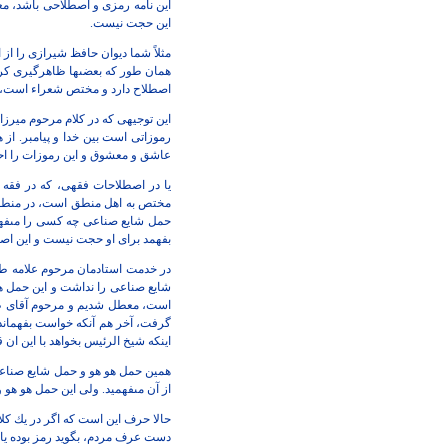
اين نامه رمزى و اصطلاحى باشد، مع
اين حجت نيست.
مثلاً شما ديوان حافظ شيرازى را از او
همان طور كه بعضى‏ها ظاهرگيرى كرد
اصطلاح دارد و مختص شعراء است، 
اين توجيهى كه در كلام مرحوم ميرزا 
رموزاتى است بين خدا و پيامبر. ا
عاشق و معشوق و اين رموزات را احد
يا در اصطلاحات فقهى، كه در فقه 
مختص به اهل منطق است، در منط
حمل شايع صناعى چه كسى را مى‏فهم
بفهمد براى او حجت نيست و اين اص
در خدمت استادمان مرحوم علامه طبا
شايع صناعى را نداشت و اين حمل ه
است، معطل شديم و مرحوم آقاى ط
گرفت، آخر هم آنكه خواست بفهماند
اينكه شيخ الرئيس بخواهد
با اين ان
همين حمل هو هو و حمل شايع صناعى
از آن مى‏فهميد. ولى اين حمل هو هو 
حالا حرف اين است كه اگر در يك كلا
دست عرف مردم، بگويد رمز بوده يا نه؟