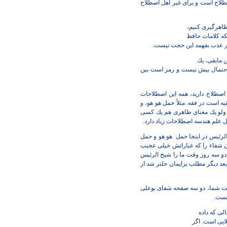
لاح است و براى غير اهل
اصطلاح
 ظاهرگيرى كنيم،
نكه كلامات حافظ
تر عذب بفهمد اين حجت
نيست.
 مابقى، يك
ى احتمال بيش نيست و رمز
است بين
صطلاح داريد، همه اين
اصطلاحات
ه است در فقه.
مثلاً حمل هو هو، و
لو يك
معناى ظاهرى هم يك كسى
ل علم هندسه اصطلاحات زياد دارد.
رئيس در اينجا حمل
هو هو و حمل
 شفاء را كه
عباراتش خيلى عجيب
دو
سه روز وقت ما را شيخ الرئيس
بعد ديگر مطلب برايمان حل‏تر شد از
دست شما، دو
سه صفحه شفاى بوعلى
يست.
الى كه داده
ايى است. اگر