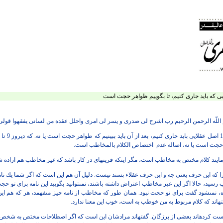
 اللّه‏ الرحمن الرحيم رب اشرح لى
صدرى و يسر لى امرى واحلل عقدة من لسانى يفقهوا قولى
آن بايد ببينيم كه ظواهر حجت است يا نه. كه ديروز 9 تا را گفتم و اصل دهمى كه
 حجت است يا نه، اصالة عدم
اختصاص الكلام بالمخاطب است.
رمايند كلام مختص به مخاطب است،
مگر اينكه قرينه‏اى در كار باشد كه غير مخاطب هم اراده
زا كه اين حرف يعنى چه و اين حرف
عقلاء پسند نيست. دليل آن هم اين است كه اگر شما يك نام
طب رسيد، حالا اگر اين غير مخاطب اعتراض
داشته باشند، نمى‏توانيد بگوييد اين نامه براى تو حج
ده، نمى‏شود گفت براى تو
حجت نبود. همان طور كه مخاطب از نامه چيز مى‏فهمد، هر كه هم اين 
‏اند كه كلام
مربوط به من خوطب به است، خوب اين معنا ندارد.
درست كرده‏اند بعضى از برزگان.
گفته‏اند مرادشان اين است كه اگر اصطلاحات مختص به شخص