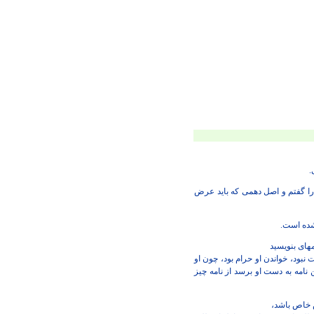
.
بايد عرض
 شده است.
ه‏اى بنويسيد
ت نبود، خواندن او حرام
بود، چون او
نامه به
دست او برسد از نامه چيز
 خاص باشد،