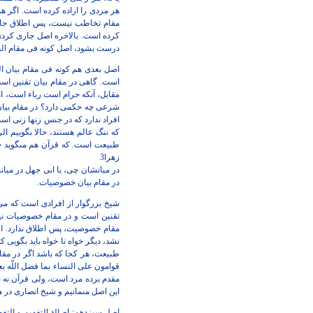
هر مردى را اراده كرده است. اگر هم
مقام تخاطب نيست، پس اطلاق جار
كرده است. بالاخره اصل جارى كرد
درست بشود، اصل كونه فى مقام البي
اصل بعدى هم كونه فى مقام بيان ا
است. گاهى در مقام بيان تقنين است، م
مقابل، آنكه حرام است رباء است، امّ
شرعى چه حكمى دارد؟ در مقام بيا
افراد ندارد كه در جنس زنها زنى
است مثل حض
كه ننگ عالم هستند،
حالا بگوييم الر
طبيعت است.
كه قرآن هم مى‏گويد 
زهرا3
در ميانشان چى، يا ابى جهل در ميانشا
در مقام بيان خصوصيات.
شيخ بزرگوار از افرادى است كه مى‏گو
تقنين است و در مقام خصوصيات نيست
مقام خصوصيت، پس اطلاق ندارد. اط
نشد، ديگر خواه نا خواه بايد
بگويى كه 
طبيعت، هر كجا
كه باشد اگر در مق
قوامون
على النساء بما فضل اللّه‏
مقدم برده مرد است، ولى قرآن نه نظر
اين اصل مى‏مانيم و شيخ انصارى در 
اصل سيزدهم: اصالة التفهيم و التفه