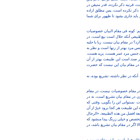
ت، قرنيه ذكر
نكرده، قدر متيقن در
ذكر نكرده
است، پس مطلق اراده
بايد جارى بشود تا ظهور براى شما
: كونه فى مقام البيان
خصوصيات
طبيعى آنكه
حلال است بيع است، در
ارد؟ در مقام بيان نيست. ربا با حليه
س مرد بهتر از زنها است و نظر به
ر آن جنس مرد عمر هست، يزيد هست،
ر صدد است اين طبيعت بهتر از آن
 در مقام بيان اين نيست كه حضرت
آنكه در نظر داشته،
تشريع بوده، نه
 در مقام خصوصيات نيست،
در مقام
ن در مقام
بيان تشريع است، نه در
 نمى‏توانى اين را بگويى، وقتى كه
اين طبيعت هر كجا برود خيرٌ از آن
يعة افضل من هذه الطبيعة، «الرجال
متخصص و خيلى زرنگ پيدا
مى‏شود كه
لا اگر در مقام
بيان تشريع باشد، در
مقان هزل است، يا در
مقام تمرين و