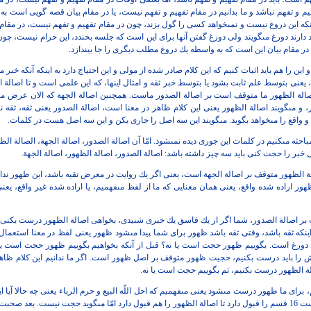
م و تفهم نباشد و ما بدانيم
در مقام تفهيم و تفهم نيست، يا در مقام بيان قصه گويى است ب
نكه اين دروغ نيست
و نمى‏خواهد كسى را گول بزند، چون در مقام تفهيم و تفهم نيست، در مقام 
 دارند
دورغ مى‏گويند ولى دورغ گفتن آنها براى اين است كه جلسه بخندد، اين حرام
نيست، چون 
در مقام بيان اين است كه به واسطه يك دروغ مطلب ديگرى را جا
بيندازد.
ين را هم بايد اثبات كنيم كه اين
كلام صادر شده از مولى و اين احتياج دارد به اينكه آنكه خبر مى
، يعنى بتوسط علم ثابت بشود يا بتوسط
خبر ثقه و امثال اينها، كه اين علمى است و تا اصالة
اصالة الظهور ما متوقف
است بر اصالة الصدور ماست. همچنين اصالة الجهة كه الان عرض مى‏
 و مى‏گويند
اصالة الظهور يعنى اين كلام ظاهر در معنا است، اصالة الصدور يعنى ثقه، ثقه
ن
و واقع
را مى‏خواهد بگويد. مى‏گويند اين سه اصل را جارى بكن و اين سه اصل هست
در كلمات.
 مباحثه مى‏كنيم در كلمات اين جورى
ديده نمى‏شود. امّا آن اصالة الصدور، اصالة الجهة، الصالة ال
ى خبر را حجت كنى بايد سه چيز داشته
باشد: اصالة الصدور، اصالة الظهور، اصالة الجهة.
ة الظهور متوقف بر اصالة الجهة
است، يعنى اگر يك روايت در معرض تقيه باشد، اين ظهور ندارد
ظهور اراده شده واقع، يعنى همان معنايى كه
ما از لفظ مى‏فهميم، يا اراده شده غير واقع، يعنى
ر اصالة الصدور، شما اگر از يك
فاسق يك خبرى شنيدى، بخواهى اصالة الظهور درست بكنى. ب
كه ثقه باشد، وقتى ثقه باشد ظهور براى
شما پيدا مى‏شود ظهور يعنى لفظ در معنا استعمال 
نى دورغ است. بگوييم ظهور حجت
است يا نه؟ قبل از آنكه بخواهيم بگوييم ظهور حجت است يا
را بايد درست بكنيم،
حجيت ظهور متوقف بر اصل ظهور است. اگر ما ندانيم اين كلام ظاهر
ة الظهور
درست بكنيم، ثم بگوييم حجت است يا نه.
مى‏فهميم كه احل اللّه‏ البيع و حرم الرباء يعنى چه حالا آيا اين
قبول
دارد تا اصالة الظهور را هم قبول دارد امّا مى‏گويد حجت نيست. بعد صحبت