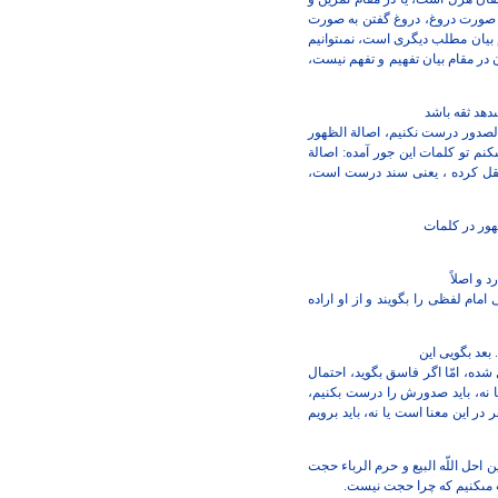
ه صورت دروغ،
دروغ گفتن به صورت
بيان
مطلب ديگرى است، نمى‏توانيم
در مقام بيان تفهيم و تفهم نيست،
‏دهد ثقه باشد
 الصدور درست نكنيم،
اصالة الظهور
كنم تو
كلمات اين جور آمده: اصالة
قل كرده ، يعنى سند درست است،
ظهور در كلمات
 و اصلاً
 امام لفظى را بگويند و از او
اراده
عد بگويى اين
شده، امّا اگر فاسق بگويد،
احتمال
 نه، بايد صدورش
را درست بكنيم،
 در اين
معنا است يا نه، بايد برويم
 احل اللّه‏ البيع و
حرم الرباء حجت
مى‏كنيم كه چرا حجت نيست.