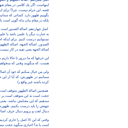
اينهاست. اگر يك كلامى در مقام تفهي
قصه، اين حرام نيست، چرا؟ براى اي
بگوييم ظهور دارد. كسانى كه مى‏دانيد
بلكه در مقام بيان بذله گويى
است يا 
اصل چهاردهم: اصالة الصدور است و ا
به عبارت ديگر يا علمى باشد يا علم
نمى‏توانيم درست كنيم. براى اينكه 
الصدور، اصالة الجهة، اصالة الظهور،
اصالة الجهة يعنى تقيه در كار نيست 
اين حرفها كه ما ديروز تا حالا داريم
هست، كه مى‏گويند وقتى كه مى‏خواه
ولى من خيال مى‏كنم كه خود آن اصال
مى‏مانيم در ظهورش، كه آيا از اين 
كرده باشند غير واقع را.
همچنين اصالة الظهور متوقف است ب
حجت است نه اين متوقف است بر اين
مى‏دهيم كه اين معنايش نباشد، يع
جهتش را بايد درست بكنيم، ظهورش 
دنبال لغت و برويم دنبال عرف. اصال
وقتى كه اين 16 اصل را جارى كرديم، براى ما ظهور درست مى‏شود يعنى
است يا نه؟ اخبارى مى‏گويد حجت نيست 16 قسم را 