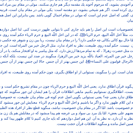
 آخوندى بشويد، كه مرحوم آخوند
يك مقدمه ديگر هم جارى مى‏كنند، مولى در مقام بين مراد اس
ى كرده است. اگر هم
شيخى بشويد، دو مقدمه است: يكى مولى در مقام بيان است، قرنيه 
ى، گفتى كه اصل
عدم اين است كه مولى در مقام اجمال گويى باشد. پس بنابراين اين اصل هم
ان.
لخصوصيات است اين اصل را هم بايد
جارى كنى تا بتوانى ظهور درست كنى. لذا اصل دوازدهم
ثلاً احل اللّه‏ البيع، حرم
الرباء
[3]
، كه در اين احل اللّه‏ البيع و حرم الرباء حكم آمده روى 
ا حال بيع كالى
بكالى چه حكمى دارد؟ را در مقام بيان نيست، ربا بين زن و شوهر چه حكمى
د
ن
نيست. حكم آمده روى طبيعت، نظر به افراد ندارد، مثل الرجل خير من المراة
است. اين جن
رت زهرا3 ، كه به تمام مردها ارزش دارد، كه مثل پيامبر به او
افتخار مى‏كند، يا د
جل خير من المرئه، العياذ باللّه‏ يزيد خير من الزهرا، مى‏گويند در
صدد اين نيست، بلكه آنكه د
«الرجال قوامون على النساء»
[4]
، اين جنس بهتر از آن
جنس. حالا اين جنس بهتر از آن جنس
ن است. اين را مى‏گويند، نمى‏توانى از او
اطلاق بگيرى، چون حكم آمده روى طبيعت، نه افراد. 
يد قرآن اطلاق ندارد، يعنى احل اللّه‏
البيع و حرم الرباء چون در مقام تشريع حكم است و
، اطلاق‏گيرى نمى‏توانيم
بكنيم. مابقى اطلاقات قرآن را هم ايشان اين جور مى‏گويند كه چو
لاق ندارد يعنى
چه؟ يعنى نمى‏توانى بگويى اصل عدم كونه فى مقام بيان طبيعت، نه
خصوصيات.
اين كلام ظهور ندارد و اگر ما باشيم و احل اللّه‏ البيع و حرم الرباء
معنايش اين جور مى‏شود كه 
ام خصوصيت باشد. امّا اگر در مقام بيان خصوصيت نباشد،
مى‏گويد قطع نظر از افراد هذه الطب
 بعضهم على بعض». امّا يك مرد بى سواد و بى عرضه
هم پيدا مى‏شود كه در مقابلش هم يك زن 
 به آن دارد، نه نظر به آن. اين
هم اصل دوازدهم كه بايد جارى كنيم تا كلام ظهور پيدا كند و ا
همين اصل مانده و
مى‏گويد اطلاقات قرآن حجت نيست.
م است. بايد در مقام تفهيم و تفهم
باشد، امّا بعضى اوقات در مقام تفهيم و تفهم نيست، در 