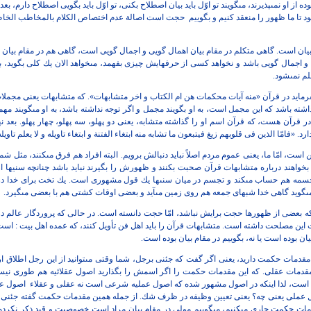
از او نمى‏پذيرند، مى‏گويند تو اوّل
بايد بيان اصطلاح بكنى، تو اوّل بايد بگويى اصطلاح دارم، بعد
 تا ما ظهور را منعقد كنيم و بگوييم
حجت است اصالة عدم اختصاص الكلام بالمخاطب الخا
بيان است. گاهى متكلم در مقام بيان
اهمال گويى و اجمال گويى است، گاهى هم در مقام بيان 
 و اجمال گويى باشد و
نخواهد كسى از حرفهايش چيزى بفهمد، مى‏خواهد الان يك كلى بگويد، ب
لم
نمى‏شود.
رمايد در قرآن «منه آيات محكمات
هن ام الكتاب و اخر متشابهات». كه متشابهات يعنى مجملات
 داشته باشد كه اين مجمل است، به او
بگويند مجمل و اگر توجه نداشته باشد، به او مى‏گويند مه
در قرآن هست، كه قرآن اسم
او را گذاشته متشابه، يعنى دو پهلو، سه پهلو، چهار پهلو. بعد نه
د. «فامّا الذين
فى قلوبهم زيغ فيتبعون ما تشابه منه ابتغاء الفتنة و ابتغاء تاويله و لا يعلم تاويله
است، امّا ما، يعنى عموم مردم اصلاً
نبايد دنبالش برويم. البته افراد هم فرق مى‏كنند، مثل شم
بخواهند درباره
متشابهات قرآن صحبت بكنند و ظهورش را بگيرند نبايد باشد چنانچه سنيها از
جسمه هم
حساب مى‏كند و تجسم در ميان سنى‏ها يك قول مشهورى است. يك تخت
براى خدا د
‏گويد گاهى خدا شبهاى جمعه هم روى زمين مى‏آيد و بعضى اوقات
كشتى هم با بعضى مى‏گيرد.
نكه بعضى از ظهورها حجت برايش
نباشد، امّا حجت دانسته است. در حالى كه پروردگار عالم د
ست اين مصلحت داشته است.
متشابهات قرآن را بايد اهل فن تأويل كنند، كه عمده اهل بيت : اس
ان بوده
است يا نه، بگوييم در مقام بيان بوده است.
ا مقدمات حكمت داريد، يعنى اگر گفت
كه جئنى برجل، شما وقتى مى‏توانيد از اين رجل اطلاق ار
قدمات عقلى. كه اين
مقدمات حكمت را اگر اسمش را بگذاريد اصول عقلائيه هم طورى نيس
است، لذا
اينكه در اصول مشهور شده كه اصول عمليه شرعى است نه عقلى و عقلاء
اصول عق
 عملى يعنى چه؟ يعنى تعيين وظيفه در ظرف شك. از جمله همين
مقدمات حكمت گفته جئنى برج
قدمات حكمت جارى مى‏كنيم، مى‏گوييم مولى در
مقام بيان مراد است خصوصيت و قيد ذكر نكرده