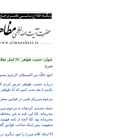
عنوان:
حجيت ظواهر / 16 اصل عقلايى كه بايد جارى كنيم، تا بگوييم ظواهر حجت است
شرح:
اعوذ باللّه‏ من الشيطان الرجيم بسم
درباره حجيت ظواهر عرض كردم 16 اصل عقلايى بايد جارى كنيم، بعد از
بكنيم تا بعد بحث كنيم كه آيا ظواهر
مرحوم ميرزاى قمى در قوانين مى‏ف
حمله شديدى كرده‏اند به مرحوم مير
محرمانه، امّا اين نامه به غير مخا
محرمانه بود، امّا آنچه از نامه فهمي
مى‏فهمد، پس اينكه صاحب قوانين گفته
الا اينكه كلام ميرزا را جور ديگرى 