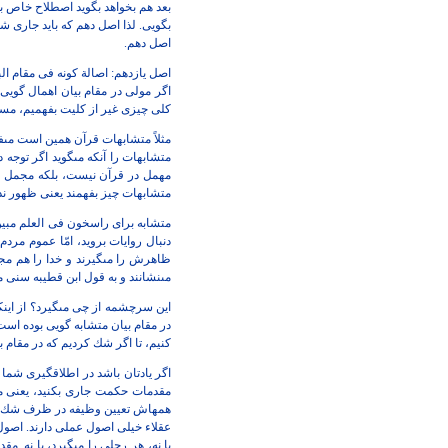
بعد هم بخواهد بگويد اصطلاح خاص بوده 
بگويى. لذا اصل دهم كه بايد جارى شود
اصل دهم.
اصل يازدهم: اصالة كونه فى مقام ال
اگر مولى در مقام بيان اهمال گويى
كلى چيزى غير از كليت بفهميم، مس
مثلاً متشابهات قرآن همين است مى‏ف
متشابهات را آنكه مى‏گويد اگر توجه
مهمل در قرآن نيست، بلكه مجمل 
متشابهات چيز بفهمند يعنى ظهور ندار
متشابه براى راسخون فى العلم مبين 
دنبال روايات برويد، امّا عموم مردم 
ظاهرش را مى‏گيرند و خدا را هم م
مى‏نشانند و به قول ابن قطيبه
سنى مى
اين سرچشمه از چى مى‏گيرد؟ از اي
در مقام بيان متشابه گويى بوده ا
كنيم، تا اگر شك كرديم كه در مقام بي
اگر يادتان باشد در اطلاق‏گيرى شم
مقدمات حكمت جارى بكنيد، يعنى م
همه‏اش تعيين وظيفه در ظرف شك 
عقلاء خيلى اصول عملى دارند.
اصول
يا نه، هر
رجلى را مى‏گيرد، يا نه. م