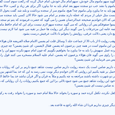
 گوید سهو ماموم مال خودش، سهو امام مال خودش، امام خیال کرده که رکعت سوم است گ
 ماموم پا نشد خب دو سجده سهو بعد امام باید به جا بیاورد اگر برای هر زیاد و کمی، حالا 
باید به جا بیاورد ولی ماموم چه؟ هیچ، ماموم سر از سجده برداشت و بلند شد گفت بحول الله
شست مثل خیلی از مردم که عجله دارند مقدم بر امام می شود حالا الان کسی باید سجده سهو
ایتی که الان خواندیم صحیحه عبدالرحمان همین را می گوید که حضرت فرمودند که یتم ثم سجد
قیموا صفوفکم پس آن روایاتی که می گوید سجده سهو لازم نیست برای این که امام حافظ ما
ه عامه این مزخرفات را می گویند دیگر این روایت ها حمل بر تقیه می شود اما لازم نیست
ع دارد یعنی دلالت عرفی، روایتش را بخوانم تا دلالت عرفیش درست بشود.
صحیحه معاویه بن وهب روایت 6 از باب 36 از جماعت جلد 5 وسائل قلت لم یضمن الامام صلاه الفریضه ف
من این ماموم است در همه چیز، یزعمون انه یضمن فقال لایضمن، ای شیئ یضمن؟ چه چیزی 
عمل سهوش را باید به جا بیاورد ما بخواهیم بگوییم که چون امام سهو نکرده سهو این را 
 را راوی می گوید فان هؤلاء یزعمون انه یضمن، امام علیه السلام مسخره می کنند قول را،
پس می فرمایند این شیئ یضمن؟
ت داریم ضامن است یک دسته روایت داریم ضامن نیست شاهد جمع داریم بر این که روایات ه
ل بر تقیه بکنیم این روایتی که الان خواندم دیگر نوبت نمی رسد به این که خذ بما اشتهر بی
ر دو شهرت داشته باشند مراجعه به چه بکنیم و مثلاً به قرآن و اگر قرآن نباشد خذ بما خالط الع
ود این روایت شاهد جمع می شود جمع دلالی برا این که جمع بکنیم روایات را، آن روایاتی که 
 نه ضامن نیست ای شیئ یضمن؟
ل نکرده، تکفل کرده حمد و سوره را بخواند حالا مثلا امام حمد و سوره را نخواند رفت به رک
گر چیزی نداریم فردا ان شاء الله راجع به قاعده بعد .