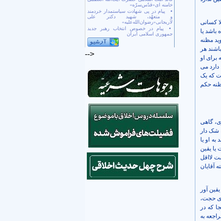
خامنه ای«قدّس‌سرّه»
پیام در پی شهادت سیاستمدار خردمند
و متعهّد، شهید دکتر علی
ا کسانی
لاریجانی«رضوان‌الله‌علیه»
پیام در خصوص انتخاب رهبر جدید
 باشد یا
جمهوری اسلامی ایران
ید مظنه
اشند هر
-->
برای او
دارد می
ست که یک
ظنه حکم
ی، گاهی
ا شک دار
ه او یا
یا یقین
ت لااقل
ه آقایان
یقین آور
جای حجت،
ا که در
اجعه به