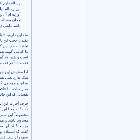
این رساله نی
باشد مابقی دی
ما دلیل داریم، دل
بکند با حجت این دل
نباشد نه خب این ک
ما که می گویند یق
است و یقین که گفته
فقه ما تا آخر فقه 
لذا معنایش این ج
شک ندارد یعنی یقی
به این ماموم می 
نماز شات، ما حافظ
نفسانی که این حا
حرف آخر ما این است
بکند؟ به معنا این
مخصوصاً این سنی
مساوی باشد و همه 
چیست؟ لذا این صف
گفت که ایستاده بو
صف را راست کرد با