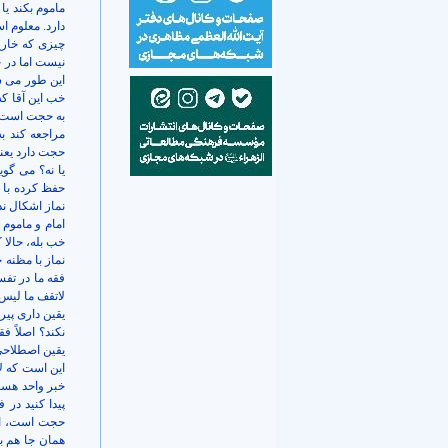
ماموم بکند یا
دارد. معلوم ا
چیزی که خار
نیست اما در خ
این طور می ش
خب این آقا ک
به حجت است خب
مراجعه کند به
حجت دارد یعن
یا نه؟ می گو
حفظ کرده با ح
نماز اشکال ند
امام و ماموم 
خب بله، حالا
نماز با مظنه
فقه ما در تفس
لاتقف ما لیس 
یقین داری پیر
نکند؟ اصلاً ف
یقین اصطلاحی 
این است که لا
خبر واحد هست 
پیدا کنید در 
حجت است، احک
همان جا هم ب