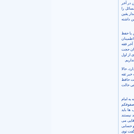
ن در آخر
سائل را
ئر مدار یقین
 که باید یقین داشته
 یا حفظ
 اطمینان
آخر فقه
شان حجت
ی از اول
داریم.
د، حالا
خبر ثقه
ست حافظ
هی حالت
 به امام
 صفوفکم
ها باید
 نیستند
قایی می
و حسابی
گفت توی