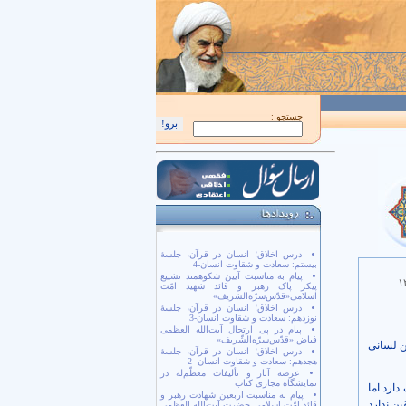
اَللّهُمَّ كُنْ لِوَلِيِّكَ الْحُجَّةِ بْنِ الْحَسَن صَلَواتُكَ عَلَيْهِ وَ عَلى آبائِهِ في هذِهِ السّاعَةِ وَ في 
جستجو :
درس اخلاق؛ انسان در قرآن، جلسۀ
بیستم: سعادت و شقاوت انسان-4
پیام به مناسبت آیین شکوهمند تشییع
۱
پیکر پاک رهبر و قائد شهید امّت
اسلامی«قدّس‌سرّه‌الشریف»
درس اخلاق؛ انسان در قرآن، جلسۀ
نوزدهم: سعادت و شقاوت انسان-3
پیام در پی ارتحال آیت‌الله العظمی
فیاض «قدّس‌سرّه‌الشّریف»
ن لسانی
درس اخلاق؛ انسان در قرآن، جلسۀ
هجدهم: سعادت و شقاوت انسان- 2
عرضه آثار و تألیفات معظّم‌له در
نمایشگاه مجازی کتاب
ارد اما
پیام به مناسبت اربعین شهادت رهبر و
ین ندارد
قائد امّت اسلامی حضرت آیت‌الله العظمی