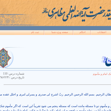
اعتقادات
احکام
صفحه ويژه شما
ثبت نام
شماره درس:
110
ک امام و مأموم
تاريخ درس:
۳۸۶/۲/۳۱
یطان الرجیم. بسم الله الرحمن الرحیم. ربّ اشرح لی صدری و یسرلی امری و احلل عقده م
و مأموم دو تا مسئله مانده است که مسئله پنجم می شود تقریباً این است که اگر مأموم شک د
ظنه دارد آیا می تواند مأموم مراجعه به این امام بکند یا نه؟ یا به عکس امام شک دارد ماموم یق