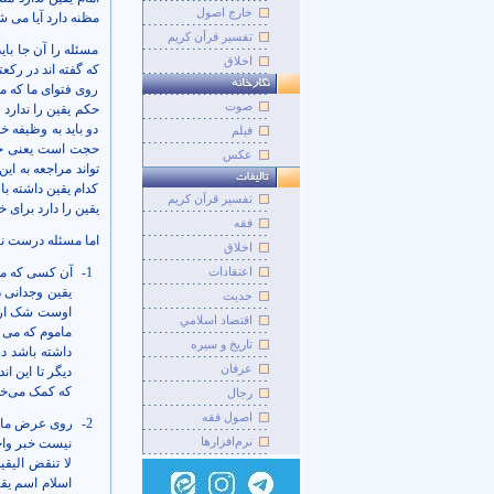
خارج اصول
مظنه دارد آیا می شو
تفسیر قرآن کریم
مسئله را آن جا با
اخلاق
که گفته اند در رکع
روی فتوای ما که م
صوت
حکم یقین را ندارد
دو باید به وظیفه 
فيلم
حجت است یعنی حکم 
عکس
تواند مراجعه به ای
کدام یقین داشته ب
تفسير قرآن کريم
یقین را دارد برای 
فقه
اما مسئله درست 
اخلاق
اعتقادات
1-
آن کسی که می
یقین وجدانی د
حديث
اوست شک ار مر
اقتصاد اسلامي
ماموم که می خ
تاريخ و سيره
داشته باشد د
عرفان
دیگر تا این ا
که کمک می‌خوا
رجال
اصول فقه
2-
روی عرض ما هم
نرم‌افزارها
نیست خبر واحد
لا تنقض الیق
اسلام اسم یق