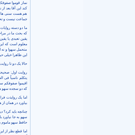
نماز قوموا صفوفکم
کند این آقا بعد ا
هم هست سنی ها می
جماعت نیست و تحم
ما دو دسته روایات
که بحث ما در مراجع
یقین تعبدی یا یقی
معلوم است که این 
متحمل سهوا و نه ا
این ظاهرا خیلی ح
حالا یک دو تا روایت
یتکلم ناسیاً فی ا
اقیموا صفوفکم سو
که دو سجده سهو هم
اما یک روایذت فر
بیاورد در همان از همان جلد 5 باب 4 از ابواب خلل ا
چنانچه باید کرد؟ 
سهو به جا نیاورد ب
حافظ سهو ماموم با
اما قطع نظر از ای