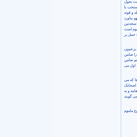
فت بحول
مستحب یا
 و قوته
 بیاورد
 سجدتین
موم است
 حمل بر
ان هولاء یزعمون
را ضامن
هم ضامن
 اول می
ا که می
ن اصحابک
امه و به
می گویند
وع ماموم