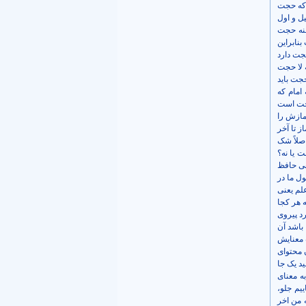
 که حجت
ل و اول
ظنه حجت
بنابراین
جت دارد
 لا حجت
جت باید
امام که
حجت است
مازش را
 تا آخر
صلاً شک
 یا نه؟
هی حافظ
ل ما در
علم یعنی
ه هر کجا
رد پیروی
 باشد آن
 معنایش
ن محتوای
د یک جا
ه معنای
یم جلو،
 من اخر