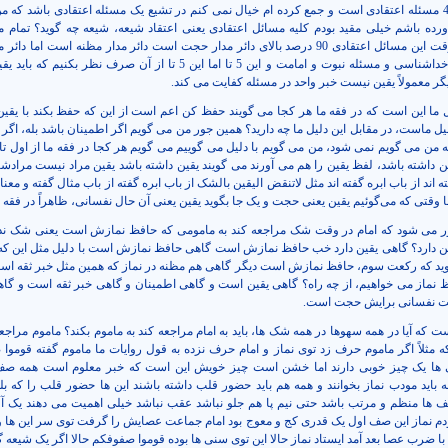
رساله دارم 40 مسئله اعتقادی است و جمع کرده ام خیال نمی کنم در تشیع یک مسئله اعتقادی باشد که م
اورده باشم خیلی مقید بودم کلیه مسائل اعتقادی یعنی اعتقاد شیعه، شیعه چه گوید؟ تمام م
آورده ام آن وقت این مسائل اعتقادی 90 درصد بالای دائر مدار حجت است دائر مدار مظنه است اما دا
همان مسئله خداشناسی و مسئله نبوت و امامت و این 5 تا اما این 5 تا از آن صرف نظر بکنیم
گر معمولاً یقین نیست خبر واحد در مسئله کفایت می کند.
یل ما این است که در فقه ما هر کجا می گویند حفظ کن اعم است از این که حفظ بکند با یقین
یل ماست، در مقابل این دلیل ما چه دارید؟ همین جور من می گویم اگر اطمینان باشد بله، اگر
ه من می گویم نمی شود، من می گویم با دلیل می گوییم می گویم هر کجا در فقه ما از اول تا 
ین داشته باشد، لفظ یقین را هم می آورند می گویند یقین داشته باشد یقین مراد نیست مراد
 اند از باب ابره گفته اند مثل لاتنقض الیقین بالشک از باب ابره گفته از باب مثال گفته و معنا
ما وقتی که می‌‌گوئیم یقین یعنی حجت و یک جا بگوید یقین یعنی آن حال نفسانی، ظاهراً در فقه ن
ور می شود که امام در وقت شک مراجعه کند به مامومی که حافظ نمازش است یعنی شک ندار
ن دارد؟ گاهی یقین دارد خب حافظ نمازش است گاهی حافظ نمازش است با دلیل مثل این که 
گوید که رکعت سوم، حافظ نمازش است دیگر گاهی هم مظنه در نماز که همین مثل خبر ثقه ا
 نماز می خواهیم، از چه راه؟ گاهی یقین است و گاهی اطمینان و گاهی خبر ثقه است و گا
لت نفسانی برایش حجت است.
 که آیا در همه سهوها در همه شک ها، باید به امام مراجعه کند به ماموم بکند؟ ماموم مراجعه
 که مثلاً اگر ماموم حرف زد توی نماز و امام حرف نزده به قول روایات ما ماموم گفته قوموا
 ها یک چیز خوبی دارند اما خشن است چیز خویش این است که خبر معلوم است همه صف 
باید مودب نماز بخوانند و همه هم باید حضور قلب داشته باشند این ها حضور قلب را که بلد
 ها منظم و مرتب باشد حتی نیم پا هم جلو نباشد عقب نباشد خیلی اهمیت می دهند یک آ
دم نماز این صف اول یک قدری کج و معوج بود امام جماعت عصایش را گرفت توی سر این ها 
 ضرب عصا بعد آمد ایستاد نماز حالا این توی سنی ها بوده قوموا صفوفکم حالا اگر یک شیعه 