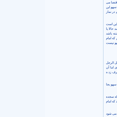
قتضا می
 سهو این
در نماز
این است
 حالا یا
ته باشد
که امام
هو نیست
 عبدالله علیه السلام روایت از باب 4 از ابواب خلل جلد 5 وسائل الرجل
 اما آن
رف زد ه
سهو بجا
 که سجده
 که امام
 می شود