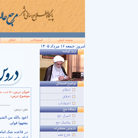
صفحه اصلي
استفتائات
اخلاق
۱۴۰۵ جمعه ۱۶ مرداد
امروز:
احکام
عنوان درس:
قاعده ش
موضوع درس:
اخلاق
اعتقادات
متن درس:
اسرار حج
اعوذ بالله من الش
مناسک حج
یفقهوا قولی
در قاعده شک امام 
خارج فقه
امام یقین ندارد من