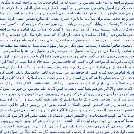
 ماموم مراجعه به امام بکند معنایش این است که هر کدام حجت ندارند مراجعه کنند به دیگری
ست دیگر توی اصول وقتی وارد می شویم می گوییم الاصل حرمه عمل بالظن الا ما اخرجه الدلی
ج می شود ظواهر است بعدش خبر واحد است. می گوییم خبر واحد مظنه آور است این م
بر واحد حجت است برای مثلاً تایه بنا یا برای سیره عقلائی که شارع مقدس امضاء کرده است 
ود که اگر تمسک به روایات کردیم خب روایات این جوری است که مراجعه کن به کسی که ح
ه شک دارد یقین نشسته شده، اگر هم عرض من را گفتید که اصلاً در شک امام و ماموم مراجعه
 ما نحن فیه آن آقا که مظنه دارد حجت دارد آن آقا که مظنه ندارد شک دارد حجت ندارد لا ح
 حجت ، امام باید مراجعه کند به ماموم که مظنه دارد یعنی حجت ماموم باید مراجعه کند به 
ی مظنه، ظاهراً مسئله درست می شود دیگر، در نماز سهو داشت مبدل به مظنه شد مظنه 
ید نمازت را حفظ کن، چهار رکعت تحویل بده خب نمازش را تحویل می دهد با مظنه، یعنی ن
جت، همین جوری بخواهد گستره ای برود جلو نمی شود و اما اگر با حجت برود جلو از اول نماز
ارد، می فرمایند که مراجعه کن به کسی که حافظ نمازش است حالا حافظ یقینی از کجا؟ این ا
نبود با مظنه از اول نماز تا آخر نماز رفتیم جلو نمازش درست است یا نه؟ حافظ نمازش هست
 که بله امام مراجعه کند به کسی که حافظ نمازش است خب گاهی حافظ نماز با یقین است گا
 حجت دار است، همان جا هم که یقین است برای خاطر حجت است، اصلاً یک قاعده کلی در اصو
یر ما اصلاً ما جایی نداریم که یقین بما هو یقین این دخالت داشته باشد . لاتقف ما لیس لک به 
لک به حجه و الا اگر بخواهیم معنا کنیم لاتقف ما لیس لک به علم معنایش این جور می شود ک
وی کن هر کجا یقین داری پیروی کن هر کجا یقین نداری پیروی نکن حالا یقین ندارد خبر واحد دا
قه ما می گردد روی خبر واحد و یک جا پیدا بکنیم که علم، یقین گفته باشد و از آن اراده شده
در فقه نداریم حتی لاتنقض الیقین بالشک بل انقصه بیقین آخر این یقین در این جا ابره است
 تنقض الحجه بغیر الحجه از همین جهت هم مثلاً اگر قبلش خبر واحد است الان نمی داند آیا آ
یا نه؟ می گویند استصحاب دارد لاتنقض الیقین بالشک بل انقضه بیقین آخر اگر مرد کار باشی
فقه ما که یقین من حیث هوهو این دخالت داشته باشد در حکم، هر کجا یقین داریم این یقین ب
ام اسلام می گردد روی حجت ، اعتقادات می گرد روی یقین آن جا نمی شود با حجت بیای
عضی اوقات در اصول دین حجت کاری می کند یعنی مظنه کار می کند مثلاً این اصول دین که