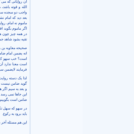
آن روایاتی که می
الله و قوته باشد،
واجب دو سجده سهو 
بعد دید که امام ن
ماموم نه امام، رو
اگر ماموم بگوید ا
در همه چیز چون هم
تقیه بشود شاهد جم
انه یضمن امام ضا
است؟ خب سهو کرده 
است معنا ندارد آن
فرمایند لایضمن س
لذا یک دسته روای
گوید ضامن نیست حم
و بعد به سیم اگر ه
این جاها نمی رسد خ
ضامن است بگوییم
در سهو که سهل تکف
باید برود به رکوع.
این هم مسئله آخر دی