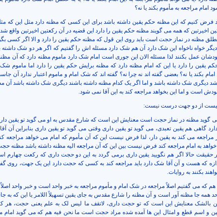
د امام مراجعه به مأموم بکند یا نه؟
ید فرض کنیم که این مظنه حکم یقین داشته باشد برای این کسی که مظنه دارد مثل این که مثل
تین اخیرتین که همه می گویند مظنه حکم یقین را دارد این قضیه در آن رکعتین اخیرتین واقع شده
طلق مظنه در نماز حجت است باید روی این قول که مظنه حکم یقین را دارد و الا اگر کسی بگو
 دیگر خواه ناخواه این شک دارد آن هم شک دارد مسئله اش را گفتیم که اگر هر دو شک داشته ب
خودشان عمل بکنند لذا مسئله الان این جوری است امام شک دارد ماموم مظنه دارد که آن مظنه 
یقین را دارد یا این که امام مظنه دارد که مظنه برایش حکم یقین را دارد اما ماموم شک 
ن امام بکند یا نه؟ بعضی گفته اند نه چرا نه؟ گفته اند که شک امام و ماموم اعتبار ندارد آن جا
اشد دیگری شک داشته باشد و اما اگر یک کدام مظنه داشته باشند دیگری شک داشته باشد آن م
خودش است و اما این بخواهد مراجعه کند به این آقا نمی شود.
نیست از دو جهت درست نیست:
 گوید مظنه در نماز حجت است معنایش این است که شارع مقدس به او می گوید تو یقین دار
ارد گاهی هم یقین تعبدی، می گوید تو یقین داری وقتی می گوید تو یقین داری بنابراین آن آق
اجعه می کند به یقین دار، لذا فرض نیست این که آن مأموم که امام می خواهد مراجعه کند ب
واهد به امام مراجعه کند فرض نیست بین این که آن مراجعه الیه مظنه داشته باشد مظنه حجت 
ر حقیقت حالا اگر هم نگویید یقین داری برمی گردد به این دو حجت داری که رکعت چهارم اس
ندازه که هست و آن آقا شک دارد باید مراجعه کند به کسی که حجت دارد این یک جهت، روی گفت
هند بکنند به روایات.
 که می گفتیم اصلاً مراجعه در شک امام و مأموم مراجعه به خبر واحد است و خبر واحد اصلاً 
 همه جا مظنه آور است و آن مظنه را شارع مقدس به جای یقین تسهیلاً اللامر یا این که به 
ین بالشک معنایش این است که تو حجت داری، لاتقف ما لیس لک به علم یعنی حجت، هر کج
ین و اسم قطع و امثال این ها آمده شده مراد حجت است ما نحن فیه هم که می گوید امام مر