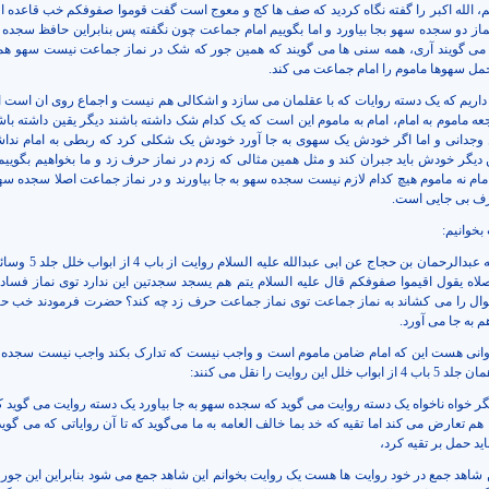
، الله اکبر را گفته نگاه کردید که صف ها کج و معوج است گفت قوموا صفوفکم خب قاعده ا
ز نماز دو سجده سهو بجا بیاورد و اما بگوییم امام جماعت چون نگفته پس بنابراین حافظ سجده
 گویند آری، همه سنی ها می گویند که همین جور که شک در نماز جماعت نیست سهو هم 
ل سهوها ماموم را امام جماعت می کند.
 داریم که یک دسته روایات که با عقلمان می سازد و اشکالی هم نیست و اجماع روی ان است 
ه ماموم به امام، امام به ماموم این است که یک کدام شک داشته باشند دیگر یقین داشته باشد
ن وجدانی و اما اگر خودش یک سهوی به جا آورد خودش یک شکلی کرد که ربطی به امام نداش
دیگر خودش باید جبران کند و مثل همین مثالی که زدم در نماز حرف زد و ما بخواهیم بگوییم 
مام نه ماموم هیچ کدام لازم نیست سجده سهو به جا بیاورند و در نماز جماعت اصلا سجده س
رف بی جایی است.
 بخوانیم:
روایت اول: صحیحه عبدالرحمان بن حجاج عن ابی
لصلاه یقول اقیموا صفوفکم قال علیه السلام یتم هم یسجد سجدتین این ندارد توی نماز فسادی
ال را می کشاند به نماز جماعت توی نماز جماعت حرف زد چه کند؟ حضرت فرمودند خب ح
 به جا می آورد.
اوانی هست این که امام ضامن ماموم است و واجب نیست که تدارک بکند واجب نیست سجده 
ین روایت را نقل می کنند:
دیگر خواه ناخواه یک دسته روایت می گوید که سجده سهو به جا بیاورد یک دسته روایت می گوید
ا هم تعارض می کند اما تقیه که خد بما خالف العامه به ما می‌گوید که تا آن روایاتی که می گوید
ید حمل بر تقیه کرد،
ن شاهد جمع در خود روایت ها هست یک روایت بخوانم این شاهد جمع می شود بنابراین این جور