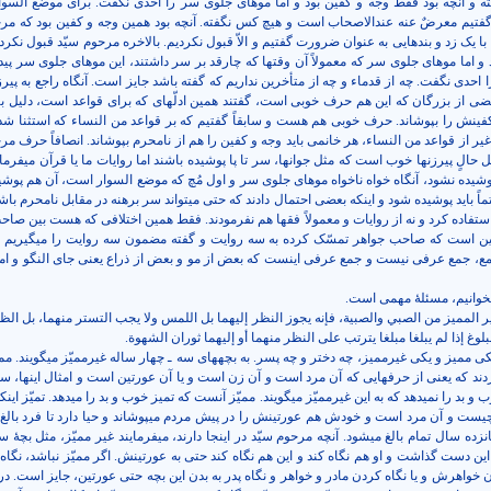
 و آنچه بود فقط وجه و کفین بود و اما موهای جلوی سر را احدی نگفت. برای موضع السوا
گفتیم معرضٌ عنه عندالاصحاب است و هیچ کس نگفته. آنچه بود همین وجه و کفین بود که مرح
با یک زد و بندهایی به عنوان ضرورت گفتیم و الاّ قبول نکردیم. بالاخره مرحوم سیّد قبول نکردن
 و اما موهای جلوی سر که معمولاً آن وقتها که چارقد بر سر داشتند، این موهای جلوی سر پیدا 
 را احدی نگفت. چه از قدماء و چه از متأخرین نداریم که گفته باشد جایز است. آنگاه راجع به پیر
ی از بزرگان که این هم حرف خوبی است، گفتند همین ادلّه­ای که برای قواعد است، دلیل ب
کفینش را بپوشاند. حرف خوبی هم هست و سابقاً گفتیم که بر قواعد من النساء که استثنا شد
یر از قواعد من النساء، هر خانمی باید وجه و کفین را هم از نامحرم بپوشاند. انصافاً حرف مر
پوشیده نشود، آنگاه خواه ناخواه موهای جلوی سر و اول مُچ که موضع السوار است، آن هم پوشی
حتماً باید پوشیده شود و اینکه بعضی احتمال دادند که حتی می­تواند سر برهنه در مقابل نامحرم باشد
استفاده کرد و نه از روایات و معمولاً فقها هم نفرمودند. فقط همین اختلافی که هست بین صا
ین است که صاحب جواهر تمسّک کرده به سه روایت و گفته مضمون سه روایت را می­گیریم 
 جمع، جمع عرفی نیست و جمع عرفی اینست که بعض از مو و بعض از ذراع یعنی جای النگو و اما
ی­خوانیم، مسئلۀ مهمی است.
ير المميز من الصبي والصبية، فإنه يجوز النظر إليهما بل اللمس ولا يجب التستر منهما، بل الظ
بلوغ إذا لم يبلغا مبلغا يترتب على النظر منهما أو إليهما ثوران الشهوة
.
کی ممیز و یکی غیرممیز، چه دختر و چه پسر. به بچه­های سه ـ چهار ساله غیرممیّز می­گویند. ممی
 و بد را نمی­دهد که به این غیرممیّز می­گویند. ممیّز آنست که تمیز خوب و بد را می­دهد. تمیّز اینک
ت و آن مرد است و خودش هم عورتینش را در پیش مردم می­پوشاند و حیا دارد تا فرد بالغ. د
زده سال تمام بالغ می­شود. آنچه مرحوم سیّد در اینجا دارند، می­فرمایند غیر ممیّز، مثل بچۀ س
این دست گذاشت و او هم نگاه کند و این هم نگاه کند حتی به عورتینش. اگر ممیّز نباشد، نگاه
دن خواهرش و یا نگاه کردن مادر و خواهر و نگاه پدر به بدن این بچه حتی عورتین، جایز است. در 