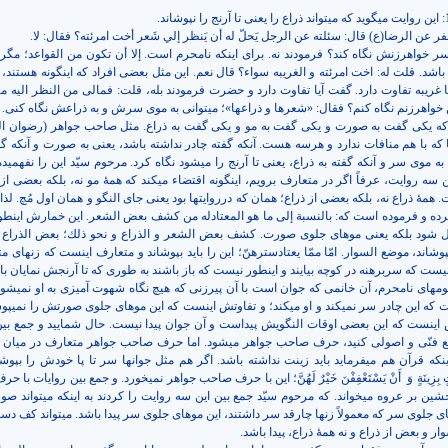
عن الرضا(ع) قال: سئلته عن الرجل يَحلّ له أن يَنظر إلي شَعر أخت امرئته؟ فقال: لا.
ی سر خواهرزنش نگاه کند؟ فرمودند نه. برای اینکه نامحرم است. إلا أن تكون من القواعد؛
مگر 
باشد.
قلت له: اخت امرئته و الغريبه سواء؟ قال نعم. این مثل بعضی افراد که اینگونه هستند، خ
 غریبه تفاوت دارد. گفت آیا تفاوت دارد و حضرت فرمودند بله، قلت: فمالی من النظر الیه‏ م
ین خواهرزنم نگاه کنم؟ فقال: «شعرها و ذراعها»؛ می­توانی به موی سرش و به ذراعش نگاه کنی.
 که یکی گفت به صورت و یکی گفت به مو و یکی گفت به ذراع. مثل صاحب جواهر (رضوان الل
ا که با هم منافات ندارد و هرسه هست. آنکه گفته چادر نداشته باشد، یعنی به صورت و آنکه گ
به موی سر و آنکه گفته به ذراع، یعنی تا آرنج را می­شود نگاه کرد. مرحوم سیّد این را نفهمی
 سه روایت، عرفاً اگر در متعارف برویم، اینگونه اقتضاء می­کند که همۀ مو نه، بلکه بعضی از
مۀ ذراع نه، بلکه بعضی از ذراع؛ همان که درروایتها بود یعنی جای النگو و همان اول مُچ. لذا
کرده و فرموده است که: بالنسبة إلى ما هو المعتادله من كشف بعض الشعر. این خمارش اینط
ل شود بلکه یعنی موهای جلوی صورت. كشف بعض الشعر و الذراع و نحو ذلك؛ بعض الذراع 
پوشاند، موضع السوار. امّا ممّا يعتادسترهنّ؛ این را باید بپوشاند و متعارف اینست که زنهای م
نیست که سربرهنه در کوچه بیایند و اینطور نیست که باز باشند به طوری که تا آرنجش نمایان با
های نامحرم، آن خانمی که جوان است با آن پیرزنی که هیچ نگاه شهوت آمیزی به او نمی­شود
 که این چادر سر نمی­کند و او می­کند؛ و تفاوتش اینست که این موهای جلوی صورتش را نمی­پوش
ش اینست که این بعضی اوقات النگویش پیداست و آن جوان پیدا نیست. حال شمایید و جمع بین
مع فنّی و اصولی کنید، حرف صاحب جواهر می­شود. اما حرف صاحب جواهر متعارف در میان 
که قرآن هم می­فرماید باید زینت نداشته باشد. اگر هم مثل جوانها سر تا پا خودش را بپوشان
ِزِينَةٍ وَ
أَنْ يَسْتَعْفِفْنَ خَيْرٌ لَهُنَّ؛ این با حرف صاحب جواهر نمی­خورد. و جمع بین روایات با 
ین بر عروه می­خواند. که مرحوم سیّد جمع بین این سه روایت را کردند به اینکه می­تواند صو
های جلوی سر که معمولاً زنها چارقد سر داشتند، این موهای جلوی سر پیدا باشد. می­تواند کف دس
ر و بعض از ذراع و نه همۀ ذراع، پیدا باشد.