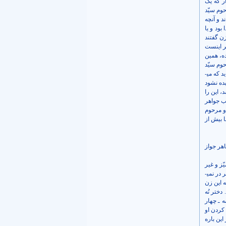
ر که یک
وم سیّد
د و آنچه
بود و یا
زن گفتند
ر اینست
ه، همین
حوم سیّد
خوب است. علی کل حالٍ پیرزنها خوب است که مثل جوانها، سر تا پا پوشیده باشند اما روایات ما یا قرآن می­فرماید که می­
ده نشود
، این را
حب جواهر
و مرحوم
 بیش از
اهر جواز
ّز و غیر
ممیّز را هم معنا کردند که یعنی از حرفهایی که آن مرد است و آن زن است و یا آن عورتین است و امثال اینها، سر در نمی­
ه این زن
ختر نُه
ه ـ چهار
 کردن او
این باره