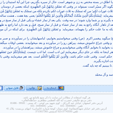
گوید اگر ممیّز است نمی­تواند در وقتی که تضَعْنَ ثِيَابَهُنَّ مِّنَ الظَّهِيرَةِ. اینکه بعضی از دوستا
لاث عورات لکم؛ من که تمسّک به ثلاث عورات لکم نکردم بلکه من تمسّک به تَضَعْنَ ثِيَابَهُنَّ مِّنَ الظ
لِيَسْتَأْذِنكُمُ الَّذِينَ مَلَكَتْ أَيْمَانُكُمْ وَالَّذِينَ لَمْ يَبْلُغُوا الْحُلُمَ؛
یعنی بچۀ هفت ـ هشت ساله 
ه بگیرند و بر شما وارد شوند؛ در سه وقت. یکی بعد از نماز عشاء و یکی قبل از نماز صبح در 
از ناهار. آنگاه راجع به بعد از نماز عشاء و قبل از نماز صبح، قبل و بعد دارد اما راجع به ظهر
 به ما علت حکم را بفهماند، می­فرماید: و تَضَعْنَ ثِيَابَهُنَّ مِّنَ الظَّهِيرَةِ. برای اینکه در آن 
 می­گوید پیغمبر اکرم
(ص) وقتی می­خواستیم بخوابیم، لباسهایشان را در نمی­آوردند و صبر می­
وقتی چراغ خاموش می­شد، پیراهن رو را در می­آوردند و بعد می­خوابیدند. بعضی اوقات می­گفت
 بخوابید تا بخوابم. آنگاه وقتی می­خوابیدیم و چراغ خاموش می­شد، پیراهنشان را در می­آوردند.
جا نه بلکه در جای دیگر می­فرمایند این ادب است. اما ادب چیست. لِیَسْتَأْذِنْکُمُ حینَ تَضَعُونَ ث
ت حکم است. وقتی علت حکم باشد، وَالَّذِينَ لَمْ يَبْلُغُوا الْحُلُمَ است. بعد هم می­فرمایند وقتی ب
قت اجازه بگیرند.
ا ببینیم که چه باید گفت.
مد و آل محمّد
هر گونه استفاده از مطالب این سایت با ذکر منبع بلامانع می باشد.
دفتر مرجع عاليقدر حضرت آية الله العظمى مظاهری «مدّظلّه‌العالی»
آدرس دفتر اصفهان: خيابان عبد الرزاق – کوی شهيد بنی لوحی - کد پستی : 99581 - 81486
تلفن : 34494691 -031 نمابر: 34494695 -031
آدرس دفتر قم :خیابان شهدا(صفائیه)- کوی ممتاز- کوچۀ شماره 1(لسانی)- انتهای بن‌بست- پلاک 41
تلفن 37743595-025 کدپستی 3715617365