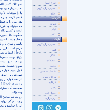
خارج اصول
نحو ذلك، لامثل الثد
تفسیر قرآن کریم
بحث دربارۀ این بود 
پا را بپوشاند الا
اخلاق
قسم کردند و در مور
بدن مرد را نه فقط 
صوت
هم می­تواند به عور
فيلم
است و کسی نگاه شهو
عکس
می­گویند مثل صورت
معتاد هست که نپوشا
باشد و ساق پا و بال
تفسير قرآن کريم
فقه
نِکاحاً ؛ اینها مانعی 
اخلاق
بِزِينَةٍ؛ و بعد می­فرمای
اعتقادات
در مسئله دو ـ سه تا 
طوری نیست. بعضی گف
حديث
قول سوم، قول مرحوم
اقتصاد اسلامي
صورتش باز است و 
تاريخ و سيره
این سه قول، از رو
عرفان
روایت در باب 110 از ابواب مقدمات نکاح: روایت 3 اینطور می­فرماید:
رجال
وحده(4
(
اصول فقه
روایت هم صحیح السن
نرم‌افزارها
آیه را خواندند و م