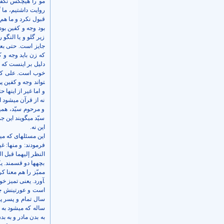
مو را هیچکس نگفته
روایت داشتیم، ما 
قبول نکرد و ما هم 
بود وجه و کفین بود
زیر گلو و یا النگو
جایز است. حتی بعض
که زن باید وجه و 
دلیل بر اینست که غ
تواند وجه و کفین 
و اما غیر از اینها 
نه از قرآن می­شود 
و مرحوم سیّد، هم
سیّد می­گویند این
این نه.
این مسئله­ای که م
فرمودند: و منها: غ
النظر إليهما قبل ال
بچه­ها دو قسمند. ی
آورد. یعنی تمیز خوب
است و عورتینش چیس
سال تمام و پسر پان
ساله که می­شود به 
به بدن مادر و به ب