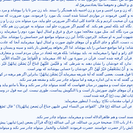
ي و البطن و نحوهما ممّا يعتادسترهنّ له
.
که زن و مرد اجنبی و مرد و زن اجنبیه باید همدیگر را نبینند. باید زن سر تا پا را بپوشاند و مرد 
ّ وجه و کفین. فرمودند در مواردی استثنا شده است. یک مورد را فرمودند، مورد ضرورت که سه 
د آن صحبت کردیم و یک قاعدۀ کلی اینکه اگر ضرورتی جلو بیاید، مرد می­تواند بدن زن را و زن 
نگاه کند بلکه لمس هم بکند. که گفتیم اگر ضرورت جلو آمد، می­تواند به عورتین زن هم نگاه 
تین مرد نگاه کند. مثل مورد معالجه؛ مورد حرق و غرق و امثال اینها. مورد دوم را می­فرماید زن
ت آمیز به او نمی­کند. لایَرجون نکاحاً. این زن می­تواند مواضع غیر حساسش را نپوشاند. مثال م
، دست، النگو و جای النگو و آن موهای جلوی صورت و امثال اینها. می­فرمایند آنجا که عاد
ند؛ و اما مواضع حساس را باید بپوشاند. لذا اگر بخواهد پیراهنش باز باشد و سینه و پستان و 
ای زانو و اینها را می­فرمایند نه، باید بپوشاند؛ بلکه هرچه مُعتاد در میان مردم است و متعارف
مردم است. این از قرآن گرفته شده است. قرآن در سورۀ نور، آیۀ 60، می­فرماید: وَ الْقَواعِدُ مِنَ النِّساءِ 
ندارد که خودشان را نشان دهند به شرطی که: و فَلَيْسَ عَلَيْهِنَّ جُناحٌ أَنْ يَضَعْنَ ثِيابَهُنَّ غَيْرَ مُت
د: وَ
أَنْ يَسْتَعْفِفْنَ خَيْرٌ لَهُنَّ. اگر خودشان را حسابی بپوشانند که بهتر است.
قول هست. بعضی گفتند که آیۀ شریفه می­فرماید أَنْ يَضَعْنَ ثِيابَهُنَّ؛ بنابراین اگر هم برهنه در کو
تند که نه به این اندازه برهنه و اما می­تواند چادر سر نکند و مقنعه هم سر نکند.
 سیّد است و مشهور در میان فقهاست که گفتند می­تواند چادر سر نکند و مثلاً با مانتو بیاید و 
آن موهای جلوی صورتش باز است و یا النگویش پیداست، طوری نیست. این سه قول در و
ایات اهل بیت (ع) گرفته شده است.
صحیحۀ أبی حمزة، عن أبی عبدالله (ع) قال: "القواعد من النساء لیس علیهن 
د است و هم ظاهرالدلاله است و می­فرماید، می­تواند چادر سر نکند.
روایت دیگر، روایت 4 از باب 110: صحیحۀ حریز بن عبدالله، عن أبی عبدالله (ع) أنّه قرأ أن یضعن (من) ثیابه
عنایش را از حضرت خواستند. حضرت فرمودند: الجلباب والخمار. می­تواند چادر سر نکند و می­توا