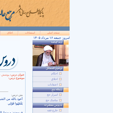
صفحه اصلي
استفتائات
اخلاق
۱۴۰۵ جمعه ۱۶ مرداد
امروز:
احکام
عنوان درس:
پوشش خا
موضوع درس:
اخلاق
اعتقادات
اسرار حج
متن درس:
أعوذ بالله من الشیطان
مناسک حج
يَفْقَهُوا قَوْلِي‏
خارج فقه
فرمودند: و منها: ا