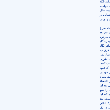
ند بلکه
، خواهیم
یده، حال
سابی در
ی جلویش
 که سراغ
 بخواهد
که مرحوم
دن نگاه
ادر نگاه
کند، این مسلّم نمی­شود. خواه تحریک بشود یا تحریک نشود؛ اگر ما باشیم و عرف متشرّعه، بین ممیّز و غیرممیّز فرق می­
گذارد و رُفع القلم عن الصبی هم نمی­تواند برای ما کار کند. رُفع القلم عن الصبی حتی یحتلم، مربوط به اینست که نماز نمی­
اند طوری
حث کنند،
 که فقها
ابی خودش
ند، سیرۀ
 النساء
 بود اما
ً را جمع
 کند اما
ست. بعد
 یک اطاق
در در یک