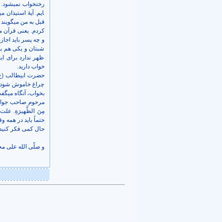
ایم. آیۀ استیذان می­
قبل به من می­گویند ث
کردم. یعنی قرآن می­فرماید: 
و چه پسر باید اجاز
شبتان و یکی هم بعد 
ظهر ندارد برای اینکه
خواب دارید.
حضرت ابی­طالب (ع)
چراغ خاموش شود و 
بخواب، آنگاه می­گفت
مرحوم صاحب جواهر این
مِنَ الظَّهیرَةِ. عل
حتماً باید در همه و
حال کمی فکر کنید ت
و صلّی الله علی مح