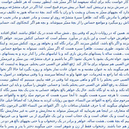
 کار خواست بکند برای اینکه نمی­فهمد اما اگر ممیّز شد، اینطور نیست که هر غلطی خواست بک
 در سرش بزنید و تربیتش کنید. اصلاً در پیش مردم قبیح است. لذا اگر در عرف متشرّعه برویم
گذارد که بچه­های ممیّز به پستان و پشت پا و ران پا نگاه کنند. بچۀ ده ساله هنوز به تکلیف نرس
 خواهر یا مادرش نگاه کند، ظاهراً سیرۀ متشرّعه روی او نیست و مادر عفیف و مادر نجیب ح
­اش رو می­گیرد و مواضع حساس را از بچۀ ممیّز می­پوشاند. و بچه هم اگر کنجکاوی کند، حساب
افتد. همین که در روایات داریم که وقتی پنج ـ شش ساله شدند در یک اطاق نباشند. اتفاق افتاده
واهرش خواب است و این بازی در می­آورد. مسلّم است که حسابی کتکش می­زنند. خواهر اگر
نند و اگر بالغ باشد، کتکش می­زنند. اگر برادر نگاه کند و بخواهد ور برود، کتکش می­زنند. و این
حریک نشوند، طوری نیست، ظاهراً سیره هست که اگر ممیّز باشد، نمی­تواند به مواضع حساس ب
هفت ـ هشت ساله با پستانهای مادرش بازی کند و یا لباسهای مادر را کنار بزند و به پستانهای م
م می­گویند باید به عنوان مقدمه و به عنوان عادت نماز بخواند و روزه بگیرد اما حالا اگر نخو
ات بله اما راجع به مُحرمات، خود فقها ولو به اینجاها می­رسند و یا وقتی می­خواهند در اصول ب
لصبی حتی یحتلم را تا گاو و ماهی می­روند اما وقتی در فقه بیاییم، می­بینیم که اینطور نیست
ه تمسّک به رفع القلم عن الصبی حتی یحتلم بکنند؛ و حسابی جلویش را می­گیرد و باید این حس
گاه نکند و باید به او نگاه نکنند. حال یک خواهر بالغ بخواهد حسابی به بدن یک بچۀ ممیز نگاه ک
یست. تا هرچه سیره هست بگویید. تا آنجا سیره هست که مرحوم سیّد راجع به والقواعد من
 مرحوم سیّد راجع به القواعد من النساء، جمع بین روایات کردند به متعارف؛ که انصافاً خیلی عالی
 جمله­ای می­گویند که با حرف قبلشان منافات دارد. اگر القواعد من النساء اللاتی لایرجون نکاحا
ه متعارف. در اینجا هم بفرمایید که غیرممیّز می­تواند به محارمش و حتی به غیر محارمش نگاه
ره است و یک عفاف است و یک حجاب است و این یک جلوگیری از بی عفتیها و بی غیرتیها
ییم که بچۀ هفت ـ هشت ساله، خواهر و برادر در یک رختخواب و یا حتی بچه­های بالغ هر دو در
د از هم جدا باشند. رختخواب فقط از زن و شوهر است. حتی می­گویند دختر با پدر و پسر با ما