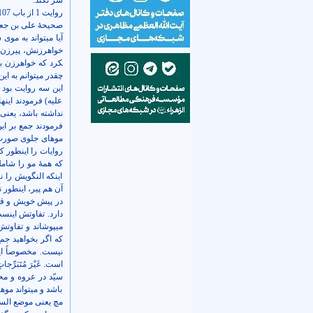
سر نکند.
روایت 1 از باب 107: این روایت می­گوید که می­تواند ذراع را یعنی تا آرنج را نپوشاند.
صحيحۀ علی بن جعفر 
آیا می­تواند به مو
خواهرزنش، پیرزن 
کرد که خواهرزن با
چقدر می­توانم به ا
این سه روایت بود
علیه) فرمودند اینه
نداشته باشد، یعنی 
فرمودند جمع بر این
موهای جلوی صورت. ه
روایات را اینطور 
که همۀ مو را شام
اینکه النگویش را ن
آن هم پیر، اینطور 
در پیش خویش و قوم
دارد. تفاوتش اینست
می­پوشاند و تفاوت
که اگر بخواهید ج
نیست. مخصوصاً این
است. غَيْرَ مُتَبَرِّجاتٍ ب
سیّد در عروه و محش
باشد و می­تواند مو
مچ یعنی موضع السوا