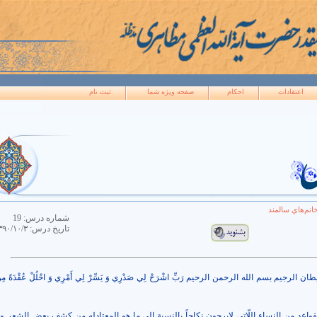
اعتقادات
احکام
صفحه ويژه شما
ثبت نام
نم‌هاي سالمند
شماره درس:
19
تاريخ درس:
۳۹۰/۱۰/۳
 الرجیم بسم الله الرحمن الرحیم رَبِّ اشْرَحْ لِي صَدْرِي وَ يَسِّرْ لِي أَمْرِي وَ احْلُلْ عُقْدَةً مِن
لقواعد من النساء اللّاتي لايرجون نكاحاً بالنسبة إلى ما هو المعتادله من كشف بعض الشعر و 