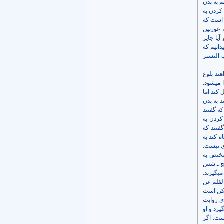
م به بدن
کردن به
 است که
ه عورتین
آیا جایز
دانیم که
ب التستر
هند بلوغ
می­شود.
 کند اما
د به بدن
که گفتند
 کردن به
فتند که
 کند به
ری نیست.
مختص به
پنج ـ شش
ی­گیرند.
لقلم عن
مکن است
دی روایت
یرد و او
ست. اگر