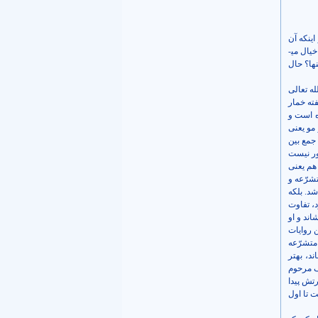
اینکه آن
یال می­
نها؟ حال
ه تعالی
فته خمار
ده است و
 مو یعنی
 جمع بین
ور نیست
هم یعنی
تشرّعه و
شد. بلکه
، تفاوت
اند و او
 روایات
متشرّعه
د، بهتر
حرف مرحوم
رتش پیدا
ت تا اول