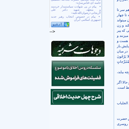
خامنه ای«قدّس‌سرّه»
پیام در پی شهادت سیاستمدار خردمند
هم سر تا
و متعهّد، شهید دکتر علی
لاریجانی«رضوان‌الله‌علیه»
تا چهار
پیام در خصوص انتخاب رهبر جدید
می­تواند
جمهوری اسلامی ایران
کند و زن
ی که پیر
-->
ی­زنند و
ت هست و
پایش باز
 در میان
اللاَّتِي لا يَرْجُونَ
َبَرِّجاتٍ
چه بیاید،
حالا اگر
سط است.
جناحٌ أن یَضعنَ ثِیابَهُن(3) " قال: تَضَعَ الجلباب
ن؛ پیش حضرت
ند روسری