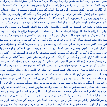
 است و در میان همه، متدیّن و غیرمتدیّن، نگاه کردن به بدن غیر ممیّز اشکال ندارد و آن ه
رم نگاه کند، اشکال ندارد. حرف در ممیّز است. مثل یک پسر پنج ـ شش ساله که گفتند نگاه 
ه او نگاه به عورتین بکند، نمی­شود. این هم مثل اینکه یک سیره است و مسلّم در میان اصحاب
 می­شود به عورتینش نگاه کرد و نه او می­تواند به عورتین دیگری نگاه کند، ولو محارم. مثلاً ب
به عورتین برادر یا خواهرش، اگر بخواهد نگاه کند، مسلّم نمی­شود. اما نگاه کردن به بدن او 
مرحوم سیّد می­گویند جایز است، مگر اینکه احتمال مفسده باشد. این جملۀ مرحوم سیّد را نمی­
­فرمایند: و منها: غير المميز من الصبي والصبية، فإنه يجوز النظر إليهما بل اللمس ولا يج
از النظر إليهما قبل البلوغ إذا لم يبلغا مبلغا يترتب على النظر منهما أو إليهما ثوران الشهوة
.
گاه کند تحریک می­شود. خوب اگر تحریک شود که بالغ می­شود. بگوییم مثلاً مرحوم سیّد می­خوا
مثلاً بچۀ هفت­ـ هشت ساله اگر به بدن خواهرش نگاه کند، این کم کم بلوغ زودرس برایش پیدا 
ر معنا کنیم، یعنی تحریک به این معنا که بالغ نیست و از او منی بیرون نمی­آید و نمی­تواند دخول
ر اینطور معنا کنیم، اینطور می­شود که تا بالغ نشده می­توان به بدنش نگاه کرد و او هم می­توان
حرم می­تواند نگاه کند اما اگر تحریک شهوت باشد، نمی­شود. اما حرف در اینست که آن کسانی 
د به قاعدۀ رُفع القلم و گفتند این اگر نگاه کند ولو تحریک هم بشود، اصلاً گفتند برای نگاه
ر حرمتش نداریم. رُفع القلم عن الصبی حتّی یحتلم. لذا این حرف مرحوم سیّد که بالاتر هم گ
ا نباشد اگر این حتی به عورتین خواهرش یا مادرش نگاه کند، طوری نیست و چه رسد که نگاه
ادرش و یا اینها به بدن آن بچه نگاه کنند. گفتند رُفع القلم عن الصبی حتّی یحتلم می­گوید طو
توجه داشته باشیم، این رُفع القلم علی الصبی حتّی یحتلم، فقط مختص به عباداتش است و 
به واجبات، رفع القلم ندارد. بچۀ چهار ـ پنج ساله اگر دزدی کند، مسلّم کتکش می­زنند. بچۀ 
 جلویش را می­گیرند. بچۀ پنج ـ شش ساله العیاذبالله لوات بدهد، مسلّم نمی­شود و جلوی او را م
 الصبی حتی یحتلم، فقط مختص به عبادات است و اینکه مشهور شده در میان اصحاب که رُفع ا
 راجع به گناهان است، مسلّم درست نیست. ممکن است اگر دزدی کند، حدّش نزنند و یا م
 نکشتند اما در اینکه باید جلویش را بگیرند و در سرش بزنند و تربیتش کنند و حتی دربارۀ دز
ش سر انگشتش را بتراش که دیگر از این کارها نکند، اصلاً عرف مردم اگر ممیّز باشد، او را می­گ
گیرند. و اینطور نیست مشهور شده که رُفع القلم عن الصبی، هرکار می­خواهد بکند، چیزی نی