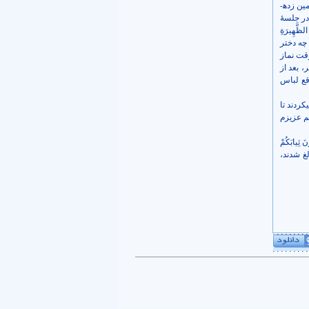
رختخواب نمی­شود. یا اطاق در بسته مختص به زن و شوهر است. حال از سیره بگذریم، چرا این آیۀ استیذان را زمین زده­
ن در جلسۀ
َّهِيرَةِ
چه دختر
وقت نماز
، بعد از
موقع لباس
کردند تا
م عزیزم
ِیابَکُمْ
الغ شدند،