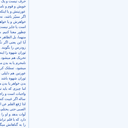
حرف نیست و یک سیره
خویش و قوم و نامح
عورتینش و یا اینک
اگر ممیّز باشد، نه
خواهرش و یا خواهر 
است یا جایز نیست؟ 
چطور معنا کنیم. می
منهما، بل الظاهر جو
آیا این یعنی اگر ن
زودرس را بگویند. 
ثوران شهوة را اینطو
تحریک هم می­شود. اگ
نامحرم یا به بدن م
می­شود، تمسّک کردن
عورتین هم دلیلی ب
ثوران شهوة باشد ی
بدن خواهر یا بدن م
اما چیزی که باید 
واجبات است و راجع 
ساله اگر غیبت کند،
لذا رُفع القلم عن
الصبی حتی یحتلم،
لَوات بدهد و او را
دارد که با قلم ترا
را به گناهانش می­