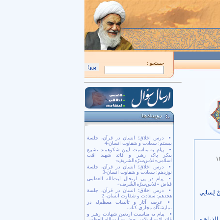
اَللّهُمَّ كُنْ لِوَلِيِّكَ الْحُجَّةِ بْنِ الْحَسَن صَلَواتُكَ عَلَيْهِ وَ عَلى آبائِهِ في هذِهِ السّاعَةِ وَ في كُ
جستجو :
درس اخلاق؛ انسان در قرآن، جلسۀ
بیستم: سعادت و شقاوت انسان-4
پیام به مناسبت آیین شکوهمند تشییع
پیکر پاک رهبر و قائد شهید امّت
۱
اسلامی«قدّس‌سرّه‌الشریف»
درس اخلاق؛ انسان در قرآن، جلسۀ
نوزدهم: سعادت و شقاوت انسان-3
پیام در پی ارتحال آیت‌الله العظمی
فیاض «قدّس‌سرّه‌الشّریف»
درس اخلاق؛ انسان در قرآن، جلسۀ
ْ لِسانِي
هجدهم: سعادت و شقاوت انسان- 2
عرضه آثار و تألیفات معظّم‌له در
نمایشگاه مجازی کتاب
پیام به مناسبت اربعین شهادت رهبر و
الذراع و
قائد امّت اسلامی حضرت آیت‌الله العظمی