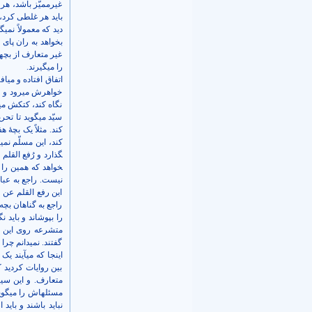
غیرممیّز باشد، هر
باید هر غلطی کرد،
دید که معمولاً نمی­
بخواهد به ران پای
غیر متعارف از بچه
را می­گیرند.
اتفاق افتاده و می­
خواهرش می­رود و خ
نگاه کند، کتکش می­ز
سیّد می­گوید تا ت
کند. مثلاً یک بچۀ 
خواهد که همین را ه
نیست. راجع به عباد
این رفع القلم عن ا
راجع به گناهان بچ
را بپوشاند و باید ن
متشرعه روی این ن
گفتند. نمی­دانم چرا
اینجا که می­آیند یک
بین روایات کردید ک
متعارف. و این سی
مسئله­اش را می­گو
نباید باشند و بای