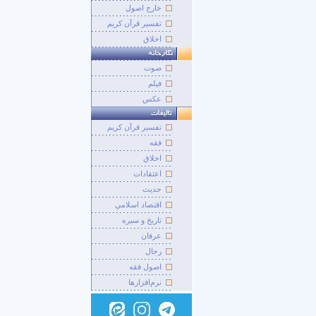
خارج اصول
تفسیر قرآن کریم
اخلاق
صوت
فيلم
عکس
تفسير قرآن کريم
فقه
اخلاق
اعتقادات
حديث
اقتصاد اسلامي
تاريخ و سيره
عرفان
رجال
اصول فقه
نرم‌افزارها