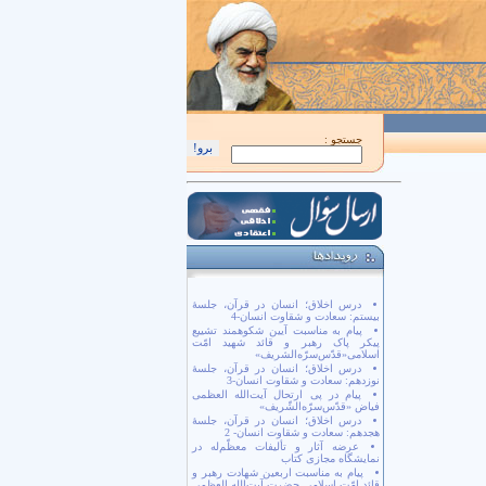
اَللّهُمَّ كُنْ لِوَلِيِّكَ الْحُجَّةِ بْنِ الْحَسَن صَلَواتُكَ عَلَيْهِ وَ عَلى آبائِهِ في هذِهِ السّاعَةِ وَ
جستجو :
درس اخلاق؛ انسان در قرآن، جلسۀ
بیستم: سعادت و شقاوت انسان-4
پیام به مناسبت آیین شکوهمند تشییع
پیکر پاک رهبر و قائد شهید امّت
اسلامی«قدّس‌سرّه‌الشریف»
درس اخلاق؛ انسان در قرآن، جلسۀ
نوزدهم: سعادت و شقاوت انسان-3
پیام در پی ارتحال آیت‌الله العظمی
فیاض «قدّس‌سرّه‌الشّریف»
درس اخلاق؛ انسان در قرآن، جلسۀ
هجدهم: سعادت و شقاوت انسان- 2
عرضه آثار و تألیفات معظّم‌له در
نمایشگاه مجازی کتاب
پیام به مناسبت اربعین شهادت رهبر و
قائد امّت اسلامی حضرت آیت‌الله العظمی