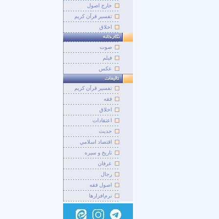
خارج اصول
تفسیر قرآن کریم
اخلاق
صوت
فيلم
عکس
تفسير قرآن کريم
فقه
اخلاق
اعتقادات
حديث
اقتصاد اسلامي
تاريخ و سيره
عرفان
رجال
اصول فقه
نرم‌افزارها