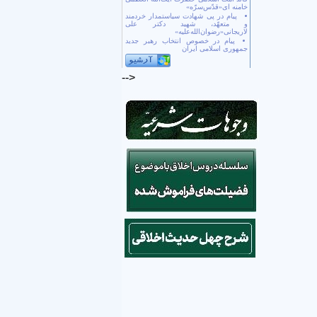
خامنه ای«قدّس‌سرّه»
پیام در پی شهادت سیاستمدار خردمند
و متعهّد، شهید دکتر علی
لاریجانی«رضوان‌الله‌علیه»
پیام در خصوص انتخاب رهبر جدید
جمهوری اسلامی ایران
-->