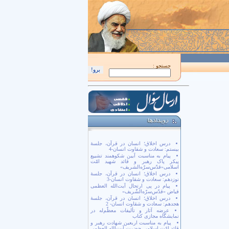
اَللّهُمَّ كُنْ لِوَلِيِّكَ الْحُجَّةِ بْنِ الْحَسَن صَلَواتُكَ عَلَيْهِ وَ عَلى آبائِهِ في هذِهِ السّاعَةِ و
جستجو :
درس اخلاق؛ انسان در قرآن، جلسۀ
بیستم: سعادت و شقاوت انسان-4
پیام به مناسبت آیین شکوهمند تشییع
پیکر پاک رهبر و قائد شهید امّت
اسلامی«قدّس‌سرّه‌الشریف»
درس اخلاق؛ انسان در قرآن، جلسۀ
نوزدهم: سعادت و شقاوت انسان-3
پیام در پی ارتحال آیت‌الله العظمی
فیاض «قدّس‌سرّه‌الشّریف»
درس اخلاق؛ انسان در قرآن، جلسۀ
هجدهم: سعادت و شقاوت انسان- 2
عرضه آثار و تألیفات معظّم‌له در
نمایشگاه مجازی کتاب
پیام به مناسبت اربعین شهادت رهبر و
قائد امّت اسلامی حضرت آیت‌الله العظمی